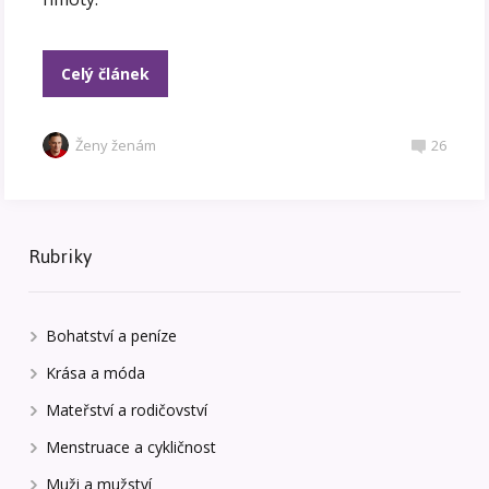
Celý článek
Ženy ženám
26
Rubriky
Bohatství a peníze
Krása a móda
Mateřství a rodičovství
Menstruace a cykličnost
Muži a mužství