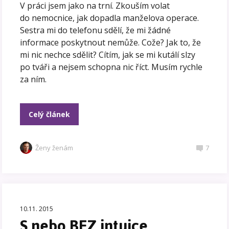
V práci jsem jako na trní. Zkouším volat
do nemocnice, jak dopadla manželova operace.
Sestra mi do telefonu sdělí, že mi žádné
informace poskytnout nemůže. Cože? Jak to, že
mi nic nechce sdělit? Cítím, jak se mi kutálí slzy
po tváři a nejsem schopna nic říct. Musím rychle
za ním.
Celý článek
Ženy ženám
7
10.11. 2015
S nebo BEZ intuice