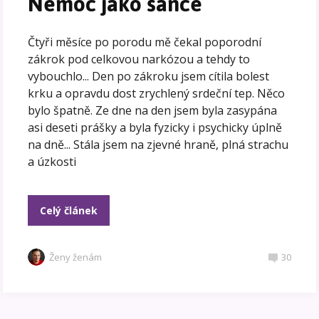
Nemoc jako šance
Čtyři měsíce po porodu mě čekal poporodní
zákrok pod celkovou narkózou a tehdy to
vybouchlo... Den po zákroku jsem cítila bolest
krku a opravdu dost zrychlený srdeční tep. Něco
bylo špatně. Ze dne na den jsem byla zasypána
asi deseti prášky a byla fyzicky i psychicky úplně
na dně... Stála jsem na zjevné hraně, plná strachu
a úzkosti
Celý článek
Ženy ženám
30