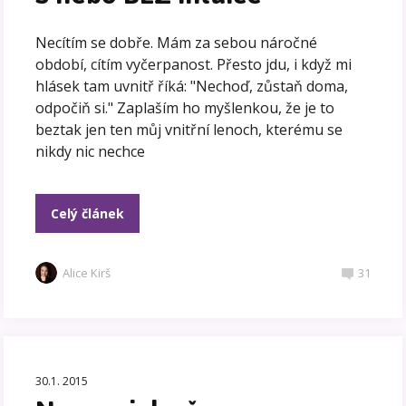
Necítím se dobře. Mám za sebou náročné
období, cítím vyčerpanost. Přesto jdu, i když mi
hlásek tam uvnitř říká: "Nechoď, zůstaň doma,
odpočiň si." Zaplaším ho myšlenkou, že je to
beztak jen ten můj vnitřní lenoch, kterému se
nikdy nic nechce
Celý článek
Alice Kirš
31
30.1. 2015