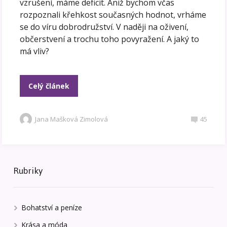
vzrušení, máme deficit. Aniž bychom včas
rozpoznali křehkost současných hodnot, vrháme
se do víru dobrodružství. V naději na oživení,
občerstvení a trochu toho povyražení. A jaký to
má vliv?
Celý článek
Jana Mašková Zimolová
45
Rubriky
Bohatství a peníze
Krása a móda