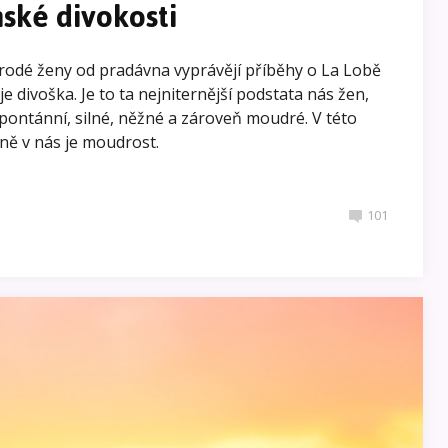
nské divokosti
rodé ženy od pradávna vyprávějí příběhy o La Lobě
 je divoška. Je to ta nejniternější podstata nás žen,
pontánní, silné, něžné a zároveň moudré. V této
eně v nás je moudrost.
101