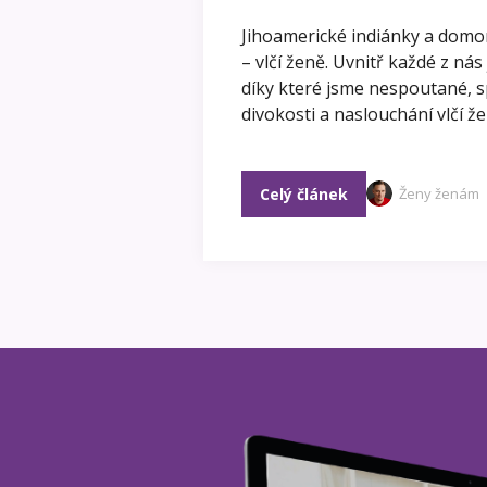
Jihoamerické indiánky a domo
– vlčí ženě. Uvnitř každé z nás
díky které jsme nespoutané, s
divokosti a naslouchání vlčí ž
Celý článek
Ženy ženám