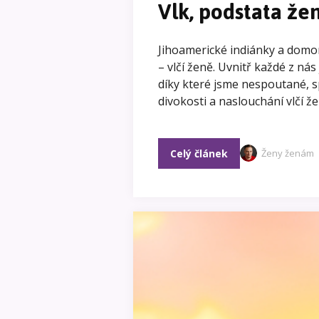
Vlk, podstata že
Jihoamerické indiánky a domo
– vlčí ženě. Uvnitř každé z nás
díky které jsme nespoutané, s
divokosti a naslouchání vlčí ž
Celý článek
Ženy ženám