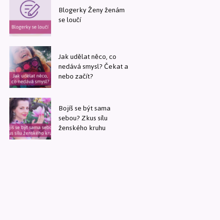
Blogerky Ženy ženám
se loučí
Jak udělat něco, co
nedává smysl? Čekat a
nebo začít?
Bojíš se být sama
sebou? Zkus sílu
ženského kruhu