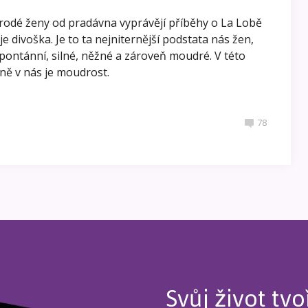
rodé ženy od pradávna vyprávějí příběhy o La Lobě
 je divoška. Je to ta nejniternější podstata nás žen,
pontánní, silné, něžné a zároveň moudré. V této
eně v nás je moudrost.
78
Svůj život tvo