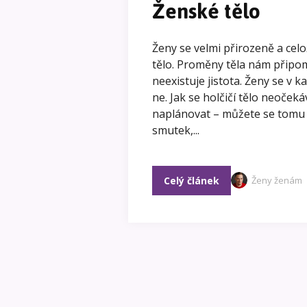
Ženské tělo
Ženy se velmi přirozeně a celo
tělo. Proměny těla nám připom
neexistuje jistota. Ženy se v 
ne. Jak se holčičí tělo neoče
naplánovat – můžete se tomu t
smutek,...
Celý článek
Ženy ženám