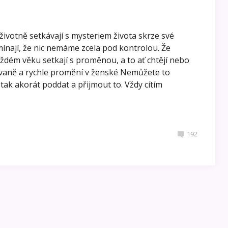
životně setkávají s mysteriem života skrze své
ínají, že nic nemáme zcela pod kontrolou. Že
každém věku setkají s proměnou, a to ať chtějí nebo
kávaně a rychle promění v ženské Nemůžete to
ak akorát poddat a přijmout to. Vždy cítím
192