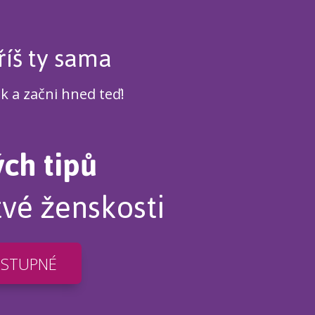
říš ty sama
ek a začni hned teď!
ých tipů
tvé ženskosti
OSTUPNÉ