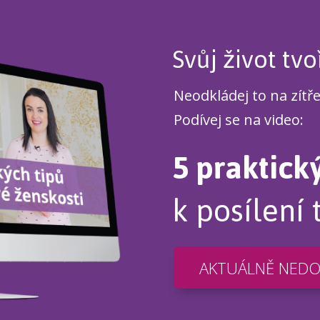
Svůj život tvo
Neodkládej to na zítř
Podívej se na video:
5 praktick
k posílení 
AKTUÁLNĚ NED