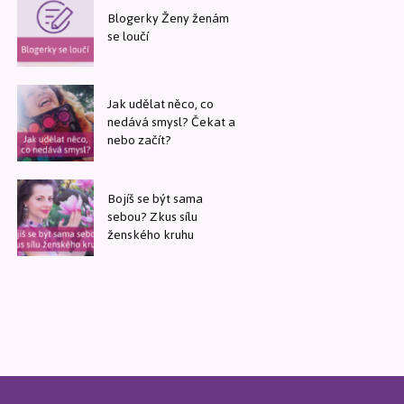
Blogerky Ženy ženám
se loučí
Jak udělat něco, co
nedává smysl? Čekat a
nebo začít?
Bojíš se být sama
sebou? Zkus sílu
ženského kruhu