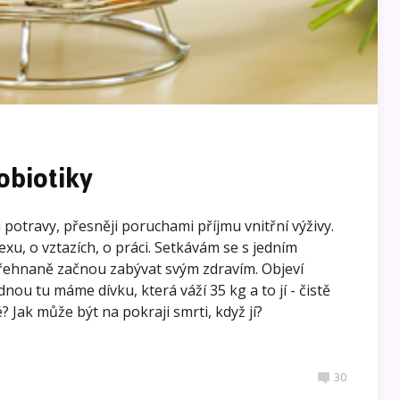
biotiky
otravy, přesněji poruchami příjmu vnitřní výživy.
 sexu, o vztazích, o práci. Setkávám se s jedním
řehnaně začnou zabývat svým zdravím. Objeví
ou tu máme dívku, která váží 35 kg a to jí - čistě
? Jak může být na pokraji smrti, když jí?
30