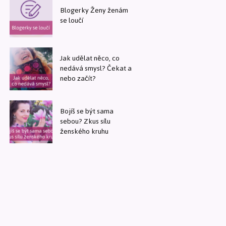
Blogerky Ženy ženám
se loučí
Jak udělat něco, co
nedává smysl? Čekat a
nebo začít?
Bojíš se být sama
sebou? Zkus sílu
ženského kruhu