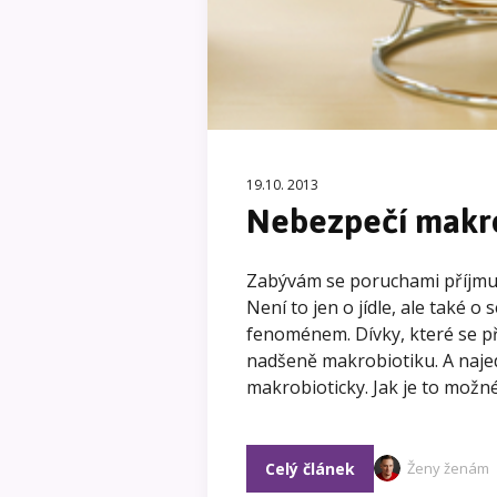
19.10. 2013
Nebezpečí makro
Zabývám se poruchami příjmu p
Není to jen o jídle, ale také o
fenoménem. Dívky, které se p
nadšeně makrobiotiku. A najedn
makrobioticky. Jak je to možné
Celý článek
Ženy ženám