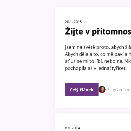
28.1. 2015
Žijte v přítomnos
Jsem na světě proto, abych žila
Abych dělala to, co mě baví a 
ať už se mi to líbí, nebo ne. 
pochopila až v jednačtyřiceti.
Celý článek
Ženy ženám
8.8. 2014