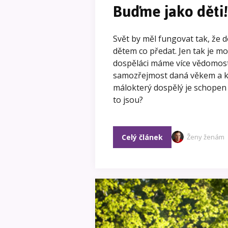
Buďme jako děti!
Svět by měl fungovat tak, že d
dětem co předat. Jen tak je m
dospěláci máme více vědomostí,
samozřejmost daná věkem a k
málokterý dospělý je schopen 
to jsou?
Celý článek
Ženy ženám