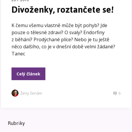
Divoženky, roztančete se!
K čemu všemu vlastně může být pohyb? Jde
pouze o tělesné zdraví? O svaly? Endorfiny
z běhání? Prodýchané plíce? Nebo je tu ještě
něco dalšího, co je v dnešní době velmi žádané?
Tanec
Celý článek
Ženy ženám
6
Rubriky