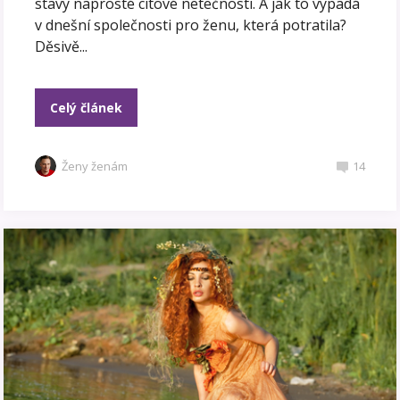
stavy naprosté citové netečnosti. A jak to vypadá
v dnešní společnosti pro ženu, která potratila?
Děsivě...
Celý článek
Ženy ženám
14