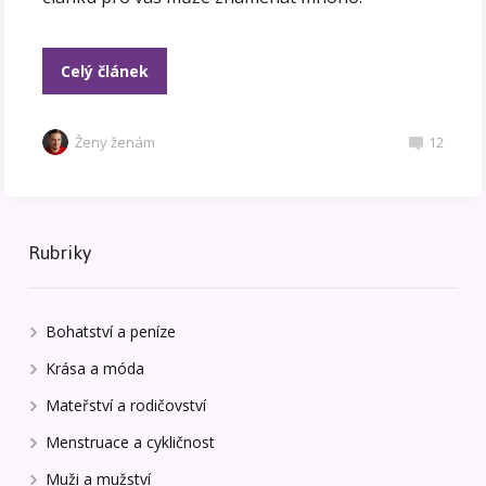
Celý článek
Ženy ženám
12
Rubriky
Bohatství a peníze
Krása a móda
Mateřství a rodičovství
Menstruace a cykličnost
Muži a mužství