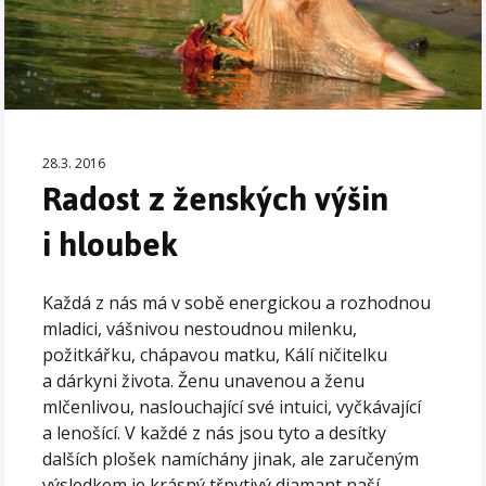
28.3. 2016
Radost z ženských výšin
i hloubek
Každá z nás má v sobě energickou a rozhodnou
mladici, vášnivou nestoudnou milenku,
požitkářku, chápavou matku, Kálí ničitelku
a dárkyni života. Ženu unavenou a ženu
mlčenlivou, naslouchající své intuici, vyčkávající
a lenošící. V každé z nás jsou tyto a desítky
dalších plošek namíchány jinak, ale zaručeným
výsledkem je krásný třpytivý diamant naší