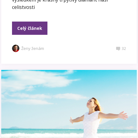
celistvosti
Celý článek
Ženy ženám
32