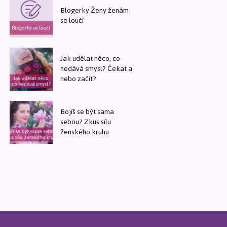
Blogerky Ženy ženám
se loučí
Jak udělat něco, co
nedává smysl? Čekat a
nebo začít?
Bojíš se být sama
sebou? Zkus sílu
ženského kruhu