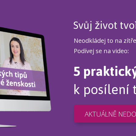
Svůj život tvo
Neodkládej to na zítř
Podívej se na video:
5 praktick
k posílení 
AKTUÁLNĚ NED