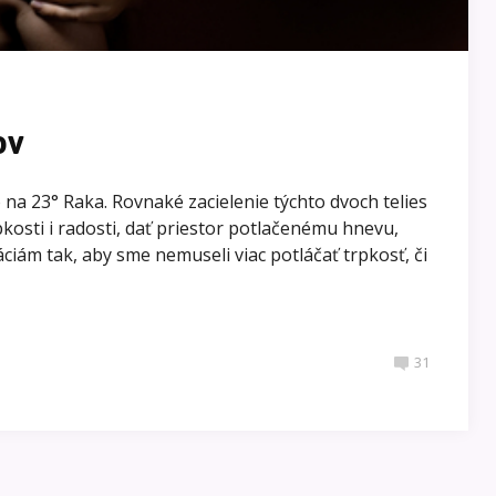
ov
 na 23° Raka. Rovnaké zacielenie týchto dvoch telies
rpkosti i radosti, dať priestor potlačenému hnevu,
áciám tak, aby sme nemuseli viac potláčať trpkosť, či
31