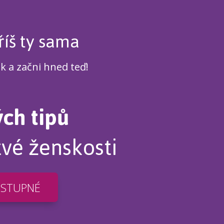
říš ty sama
ek a začni hned teď!
ých tipů
tvé ženskosti
OSTUPNÉ