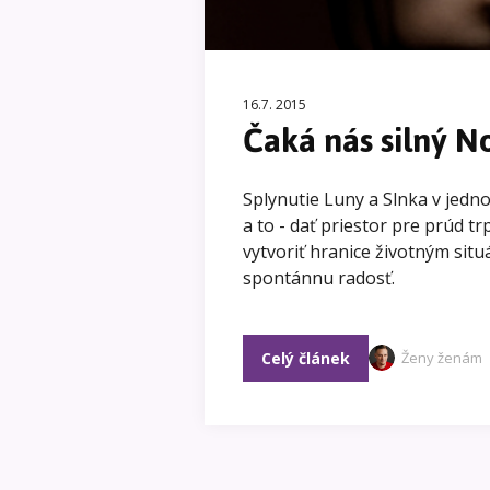
16.7. 2015
Čaká nás silný N
Splynutie Luny a Slnka v jedno
a to - dať priestor pre prúd t
vytvoriť hranice životným situ
spontánnu radosť.
Celý článek
Ženy ženám