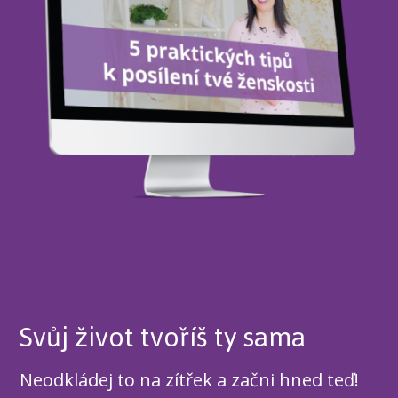
Svůj život tvoříš ty sama
Neodkládej to na zítřek a začni hned teď!