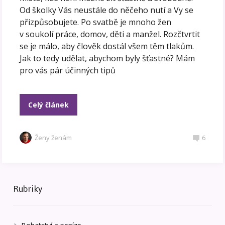
Od školky Vás neustále do něčeho nutí a Vy se
přizpůsobujete. Po svatbě je mnoho žen
v soukolí práce, domov, děti a manžel. Rozčtvrtit
se je málo, aby člověk dostál všem těm tlakům.
Jak to tedy udělat, abychom byly šťastné? Mám
pro vás pár účinných tipů
Celý článek
Ženy ženám
6
Rubriky