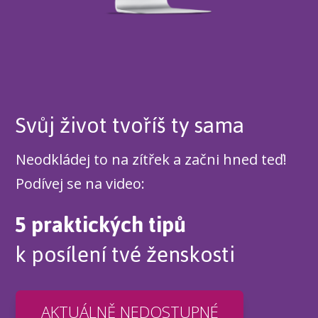
Svůj život tvoříš ty sama
Neodkládej to na zítřek a začni hned teď!
Podívej se na video:
5 praktických tipů
k posílení tvé ženskosti
AKTUÁLNĚ NEDOSTUPNÉ