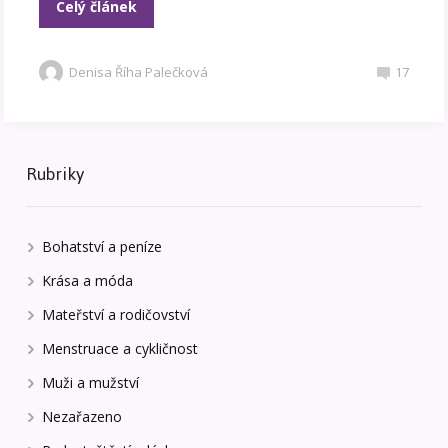
Celý článek
Denisa Říha Palečková
17
Rubriky
Bohatství a peníze
Krása a móda
Mateřství a rodičovství
Menstruace a cykličnost
Muži a mužství
Nezařazeno