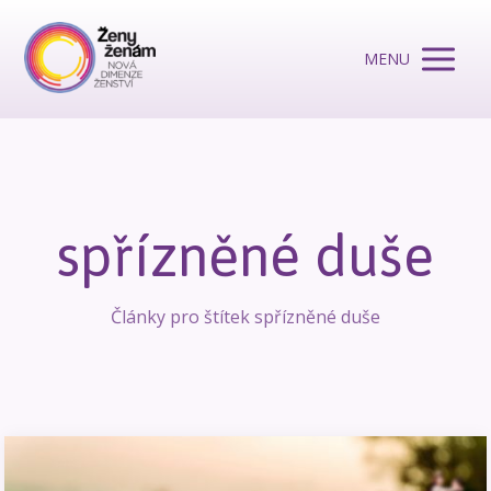
MENU
spřízněné duše
Články pro štítek spřízněné duše