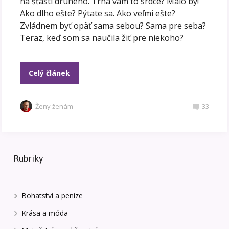
na šťastí druhého. Trhá vám to srdce? Malo by!
Ako dlho ešte? Pýtate sa. Ako veľmi ešte?
Zvládnem byť opäť sama sebou? Sama pre seba?
Teraz, keď som sa naučila žiť pre niekoho?
Celý článek
Ženy ženám
33
Rubriky
Bohatství a peníze
Krása a móda