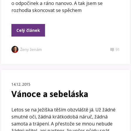
o odpočinek a ráno nanovo. A tak jsem se
rozhodla skoncovat se spěchem
Celý článek
Ženy ženám
91
14.12. 2015
Vánoce a sebeláska
Letos se na Ježíška těším obzvláště já. Už žádné
smutné oči, žádná krátkodobá náruč, žádná
samota a trápení. A přestože se mnou nebude
žádný přítel, ani partner, že večer půjdu spát