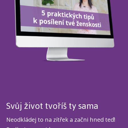
Svůj život tvoříš ty sama
Neodkládej to na zítřek a začni hned teď!