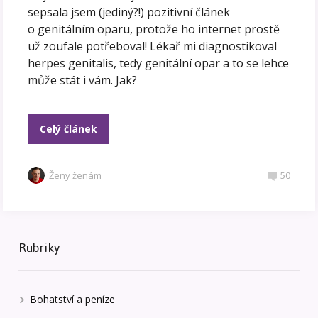
sepsala jsem (jediný?!) pozitivní článek
o genitálním oparu, protože ho internet prostě
už zoufale potřeboval! Lékař mi diagnostikoval
herpes genitalis, tedy genitální opar a to se lehce
může stát i vám. Jak?
Celý článek
Ženy ženám
50
Rubriky
Bohatství a peníze