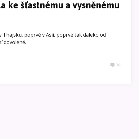
sta ke šťastnému a vysněnému
v Thajsku, poprvé v Asii, poprvé tak daleko od
í dovolené.
79