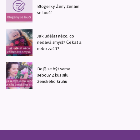
Blogerky Ženy ženám
se loučí
Jak udělat něco, co
nedává smysl? Čekat a
nebo začít?
Bojíš se být sama
sebou? Zkus sílu
ženského kruhu