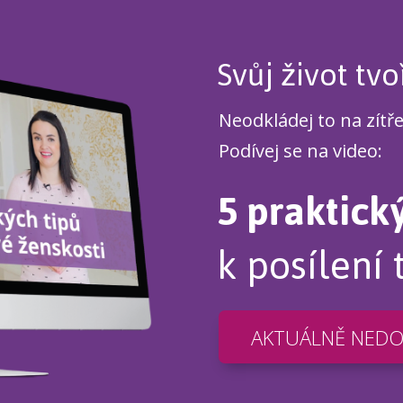
Svůj život tvo
Neodkládej to na zítř
Podívej se na video:
5 praktick
k posílení 
AKTUÁLNĚ NED