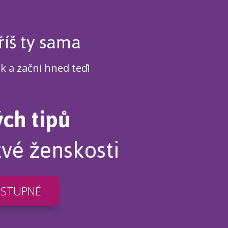
říš ty sama
ek a začni hned teď!
ých tipů
tvé ženskosti
OSTUPNÉ