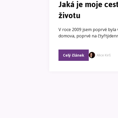
Jaká je moje ce
životu
V roce 2009 jsem poprvé byla 
domova, poprvé na čtyřtýdenn
Celý článek
Alice Kirš