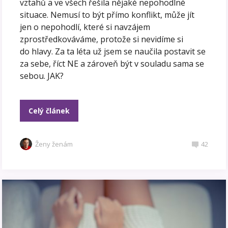
vztahů a ve všech řešila nějaké nepohodlné
situace. Nemusí to být přímo konflikt, může jít
jen o nepohodlí, které si navzájem
zprostředkováváme, protože si nevidíme si
do hlavy. Za ta léta už jsem se naučila postavit se
za sebe, říct NE a zároveň být v souladu sama se
sebou. JAK?
Celý článek
Ženy ženám
42