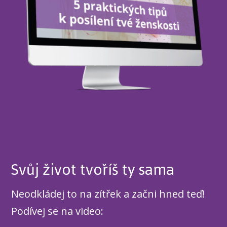
Svůj život tvoříš ty sama
Neodkládej to na zítřek a začni hned teď!
Podívej se na video: