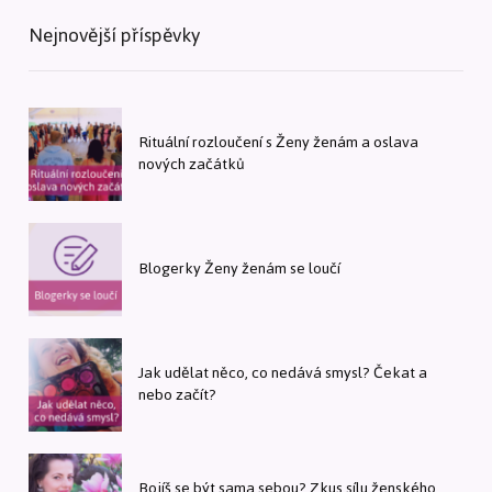
Nejnovější příspěvky
Rituální rozloučení s Ženy ženám a oslava
nových začátků
Blogerky Ženy ženám se loučí
Jak udělat něco, co nedává smysl? Čekat a
nebo začít?
Bojíš se být sama sebou? Zkus sílu ženského