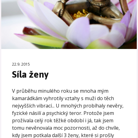
22.9. 2015
Síla ženy
V průběhu minulého roku se mnoha mým
kamarádkám vyhrotily vztahy s muži do těch
nejvyšších vibrací... U mnohých probíhaly nevěry,
fyzické násilí a psychický teror. Protože jsem
prožívala celý rok těžké období i já, tak jsem
tomu nevěnovala moc pozornosti, až do chvíle,
kdy jsem potkala další 3 ženy, které si prošly