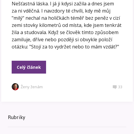
Nešťastná láska. I já ji kdysi zažila a dnes jsem
za ni vděčná. I navzdory té chvíli, kdy mě můj
"milý" nechal na holičkách téměř bez peněz v cizí
zemi stovky kilometrů od místa, kde jsem tenkrát
žila a studovala. Když se člověk tímto způsobem
zamiluje, dříve nebo později si obvykle položí
otázku: "Stojí za to vydržet nebo to mám vzdát?"
Celý článek
Ženy ženám
33
Rubriky