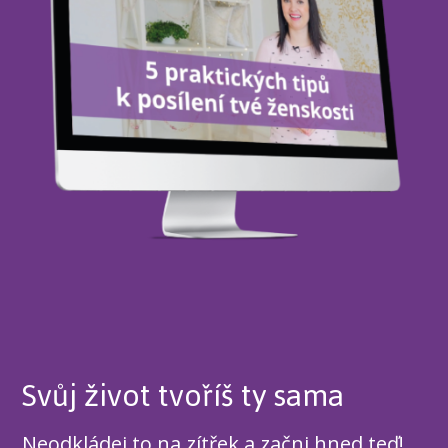
Svůj život tvoříš ty sama
Neodkládej to na zítřek a začni hned teď!