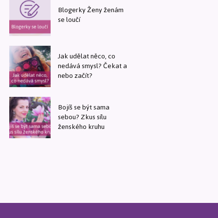
Blogerky Ženy ženám
se loučí
Jak udělat něco, co
nedává smysl? Čekat a
nebo začít?
Bojíš se být sama
sebou? Zkus sílu
ženského kruhu