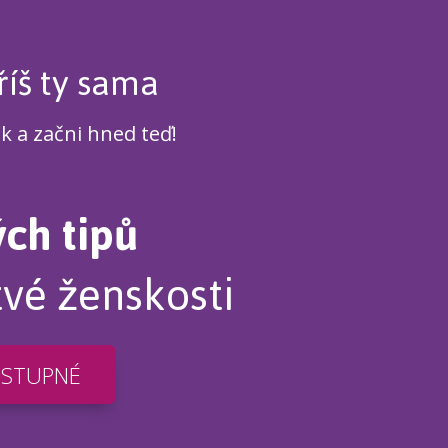
říš ty sama
ek a začni hned teď!
ých tipů
tvé ženskosti
OSTUPNÉ