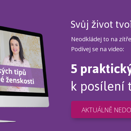
Svůj život tvo
Neodkládej to na zítř
Podívej se na video:
5 praktick
k posílení 
AKTUÁLNĚ NED