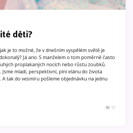
ité děti?
 jak je to možné, že v dnešním vyspělém světě je
dokonalý? Já ano. S manželem o tom poměrně často
ouhých proplakaných nocích nebo růstu zoubků.
 Jsme mladí, perspektivní, plní elánu do života
 A tak do vesmíru pošleme objednávku na jednu
17