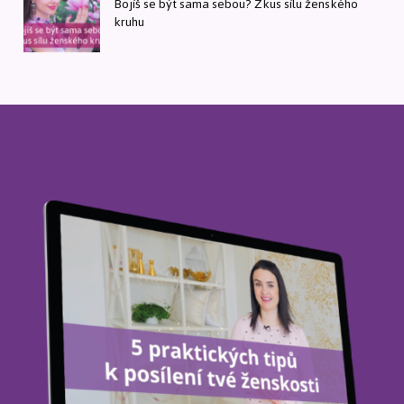
Bojíš se být sama sebou? Zkus sílu ženského
kruhu