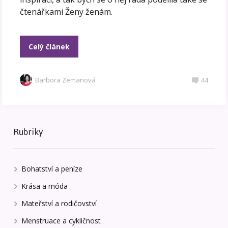
čtenářkami Ženy ženám.
Celý článek
Barbora Zemanová
44
Rubriky
Bohatství a peníze
Krása a móda
Mateřství a rodičovství
Menstruace a cykličnost