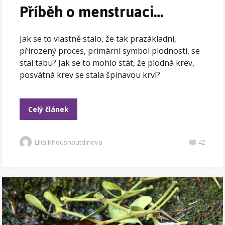
Příběh o menstruaci…
Jak se to vlastně stalo, že tak prazákladní,
přirozený proces, primární symbol plodnosti, se
stal tabu? Jak se to mohlo stát, že plodná krev,
posvátná krev se stala špinavou krví?
Celý článek
Lilia Khousnoutdinova
42