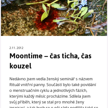
2.11. 2012
Moontime – čas ticha, čas
kouzel
Nedávno jsem vedla ženský seminář s názvem
Rituál vnitřní panny. Součástí bylo také povídání
o menstruačním cyklu a jednotlivých fázích,
kterými každý měsíc procházíme. Sdílela jsem
svůj příběh, který se stal pro mnohé ženy
inspirací, a tak bych se o něj ráda podělila také se