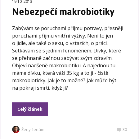
19.10. 2013
Nebezpečí makrobiotiky
Zabývám se poruchami příjmu potravy, přesněji
poruchami příjmu vnitřní výživy. Není to jen
o jídle, ale také o sexu, o vztazích, o práci.
Setkávám se s jedním fenoménem. Dívky, které
se přehnaně začnou zabývat svým zdravím.
Objeví nadšeně makrobiotiku. A najednou tu
máme dívku, která váží 35 kg a to jí - čistě
makrobioticky. Jak je to možné? Jak může být
na pokraji smrti, když jí?
Celý článek
Ženy ženám
30