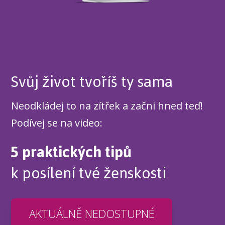
Svůj život tvoříš ty sama
Neodkládej to na zítřek a začni hned teď!
Podívej se na video:
5 praktických tipů
k posílení tvé ženskosti
AKTUÁLNĚ NEDOSTUPNÉ