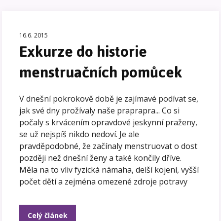
16.6. 2015
Exkurze do historie
menstruačních pomůcek
V dnešní pokrokově době je zajímavé podívat se,
jak své dny prožívaly naše praprapra... Co si
počaly s krvácením opravdové jeskynní praženy,
se už nejspíš nikdo nedoví. Je ale
pravděpodobné, že začínaly menstruovat o dost
později než dnešní ženy a také končily dříve.
Měla na to vliv fyzická námaha, delší kojení, vyšší
počet dětí a zejména omezené zdroje potravy
Celý článek