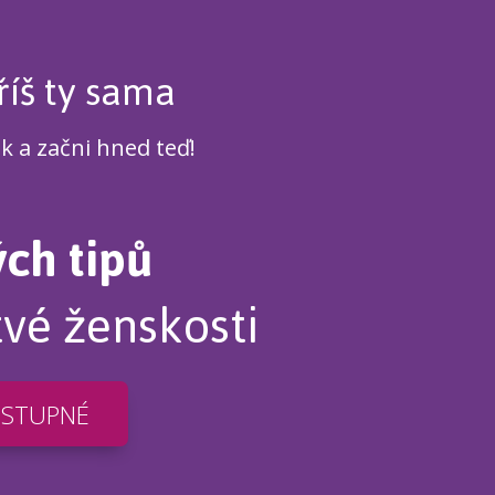
říš ty sama
ek a začni hned teď!
ých tipů
tvé ženskosti
OSTUPNÉ