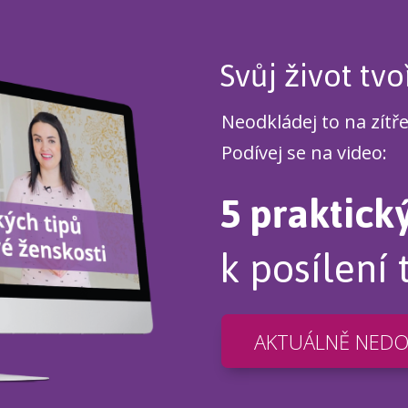
Svůj život tvo
Neodkládej to na zítř
Podívej se na video:
5 praktick
k posílení 
AKTUÁLNĚ NED