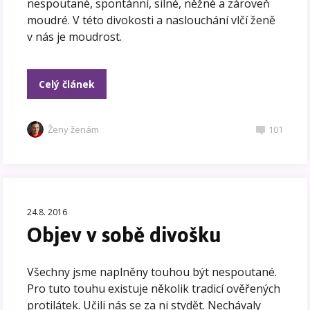
nespoutané, spontánní, silné, něžné a zároveň
moudré. V této divokosti a naslouchání vlčí ženě
v nás je moudrost.
Celý článek
Ženy ženám
101
24.8. 2016
Objev v sobě divošku
Všechny jsme naplněny touhou být nespoutané.
Pro tuto touhu existuje několik tradicí ověřených
protilátek. Učili nás se za ni stydět. Nechávaly