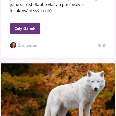
jsme si růst dlouhé vlasy a používaly je
k zakrývání svých citů.
Celý článek
Ženy ženám
85