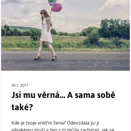
30.1. 2017
Jsi mu věrná… A sama sobě
také?
Kde je tvoje vnitřní žena? Odevzdala jsi jí
nějakému muži a ten s ní může zacházet, jak se