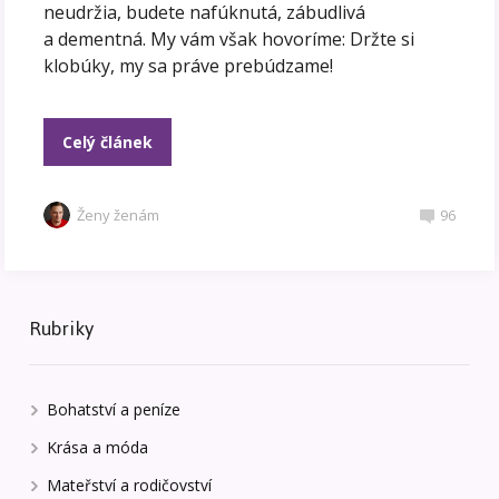
neudržia, budete nafúknutá, zábudlivá
a dementná. My vám však hovoríme: Držte si
klobúky, my sa práve prebúdzame!
Celý článek
Ženy ženám
96
Rubriky
Bohatství a peníze
Krása a móda
Mateřství a rodičovství