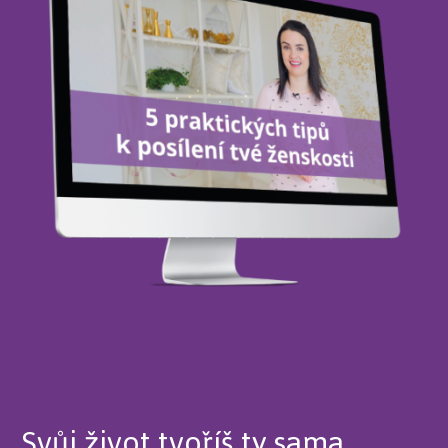
Svůj život tvoříš ty sama