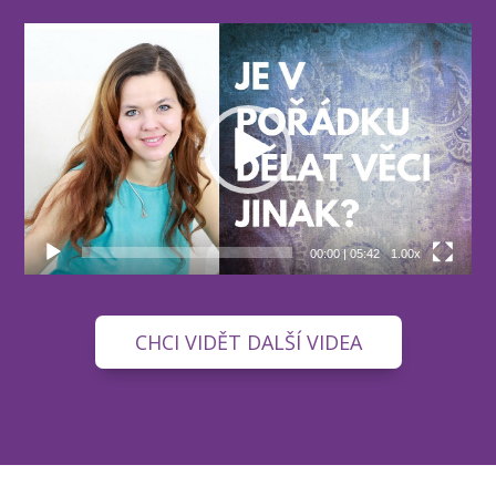
Video
přehrávač
00:00
|
05:42
1.00x
CHCI VIDĚT DALŠÍ VIDEA