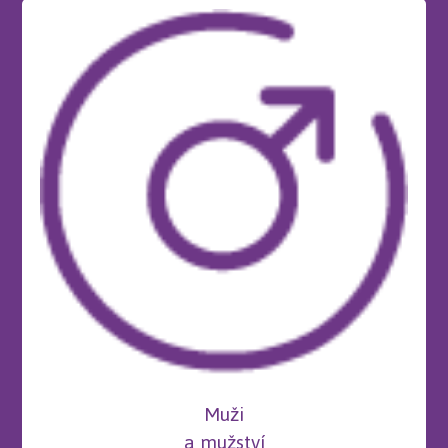
Muži
a mužství