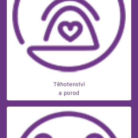
Těhotenství
a porod