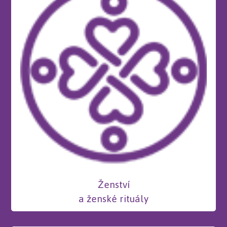
Ženství
a ženské rituály