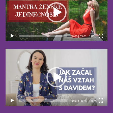
00:00
|
03:01
1.00x
Video
přehrávač
00:00
|
08:25
1.00x