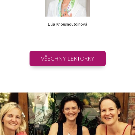
Lilia Khousnoutdinová
VŠECHNY LEKTORKY