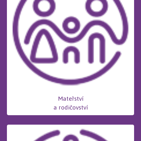
Mateřství
a rodičovství