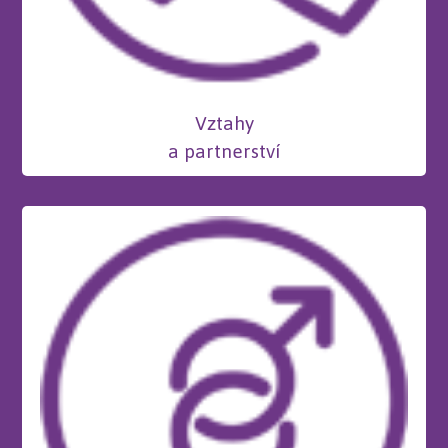
Vztahy
a partnerství