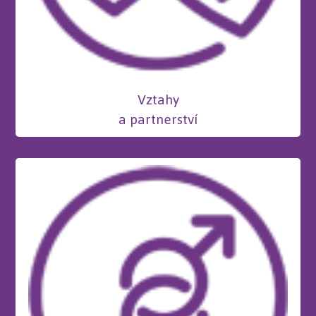
Vztahy
a partnerství