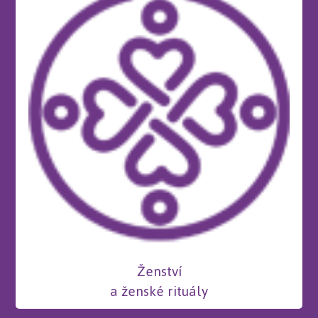
Ženství
a ženské rituály