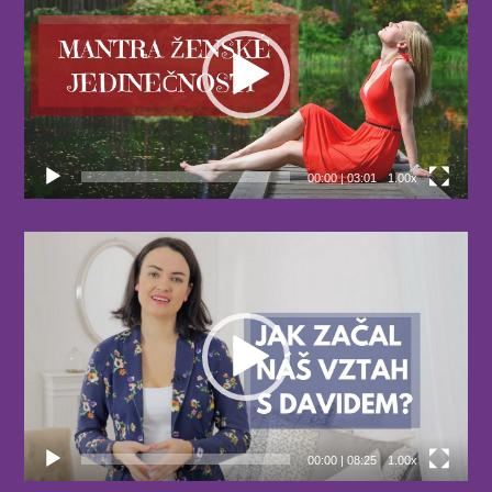
00:00
|
03:01
1.00x
Video
přehrávač
00:00
|
08:25
1.00x