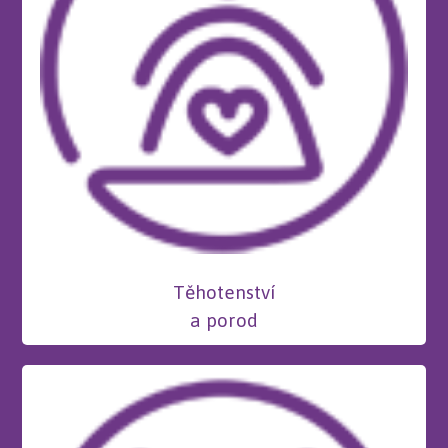
Těhotenství
a porod