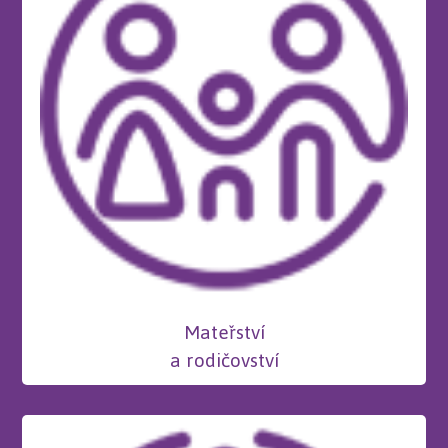
Mateřství
a rodičovství