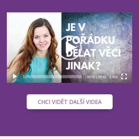
Video
přehrávač
00:00
|
05:42
1.00x
CHCI VIDĚT DALŠÍ VIDEA