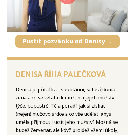
Pustit pozvánku od Denisy →
DENISA ŘÍHA PALEČKOVÁ
Denisa je přitažlivá, spontánní, sebevědomá
žena a co se vztahu k mužům i jejich mužství
týče, popostrčí Tě a poradí, jak si získat
(nejen) mužovo srdce a co vše udělat, abys
uměla přijmout i uctít jeho mužství. Možná se
budeš červenat, ale když projdeš všemi úkoly,