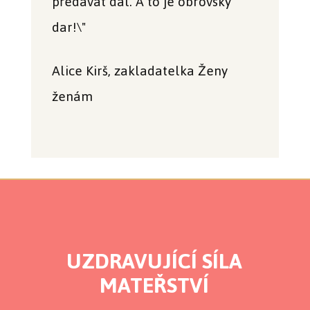
předávat dál. A to je obrovský
dar!\"
Alice Kirš, zakladatelka Ženy
ženám
UZDRAVUJÍCÍ SÍLA
MATEŘSTVÍ