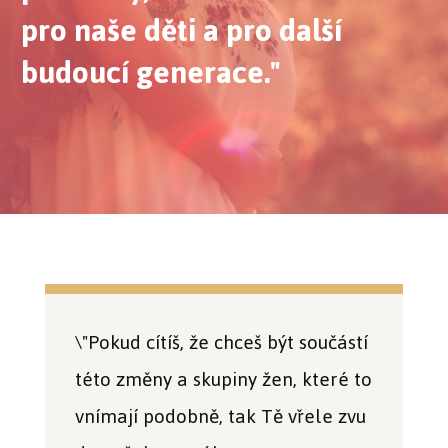
pro naše děti a pro další
budoucí generace."
\"Pokud cítíš, že chceš být součástí
této změny a skupiny žen, které to
vnímají podobně, tak Tě vřele zvu