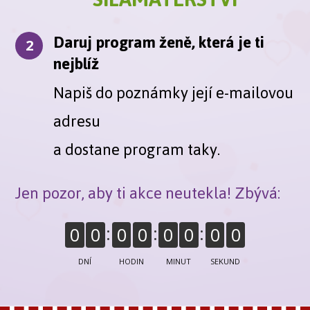
Daruj program ženě, která je ti
2
nejblíž
Napiš do poznámky její e-mailovou
adresu
a dostane program taky.
Jen pozor, aby ti akce neutekla! Zbývá:
0
0
0
0
0
0
0
0
DNÍ
HODIN
MINUT
SEKUND