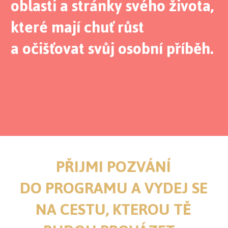
oblasti a stránky svého života,
které mají chuť růst
a očišťovat svůj osobní příběh.
PŘIJMI POZVÁNÍ
DO PROGRAMU A VYDEJ SE
NA CESTU, KTEROU TĚ