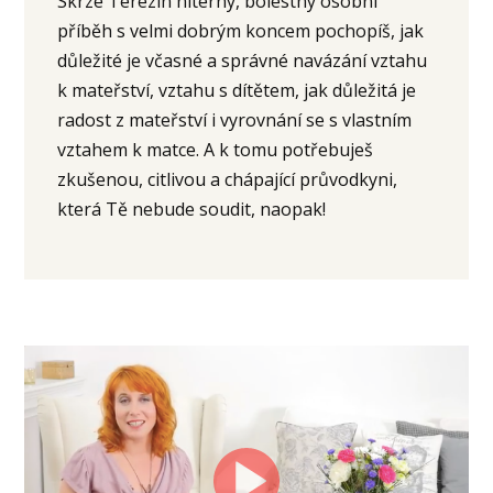
Skrze Terezin niterný, bolestný osobní
příběh s velmi dobrým koncem pochopíš, jak
důležité je včasné a správné navázání vztahu
k mateřství, vztahu s dítětem, jak důležitá je
radost z mateřství i vyrovnání se s vlastním
vztahem k matce. A k tomu potřebuješ
zkušenou, citlivou a chápající průvodkyni,
která Tě nebude soudit, naopak!