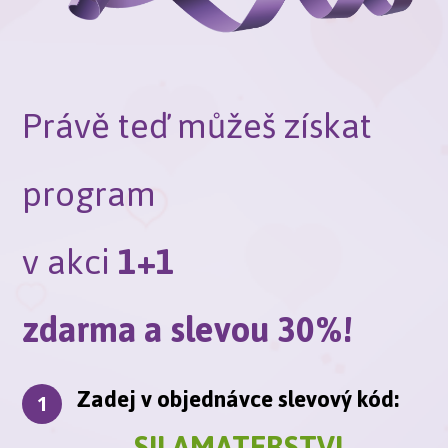
Právě teď můžeš získat
program
v akci
1+1
zdarma
a
slevou 30%!
Zadej v objednávce slevový kód:
1
SILAMATERSTVI