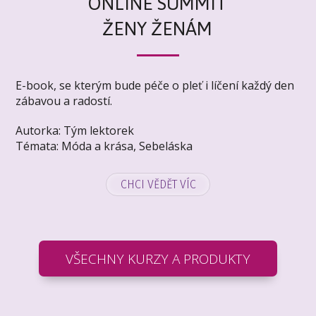
ONLINE SUMMIT
ŽENY ŽENÁM
E-book, se kterým bude péče o pleť i líčení každý den
zábavou a radostí.
Autorka: Tým lektorek
Témata:
Móda a krása
,
Sebeláska
CHCI VĚDĚT VÍC
VŠECHNY KURZY A PRODUKTY