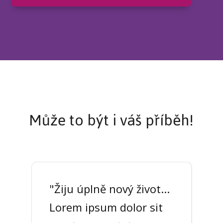
Může to být i váš příběh!
"Žiju úplně nový život...
"Konečně se ráno
Lorem ipsum dolor sit
dokážu podívat