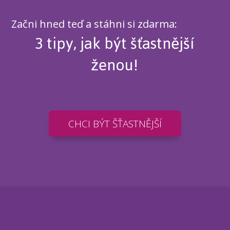
Začni hned teď a stáhni si zdarma:
3 tipy, jak být šťastnější
ženou!
CHCI BÝT ŠŤASTNĚJŠÍ