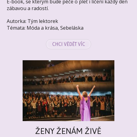
E-book, se kterým bude péče o pleť i líčení každý den
zábavou a radostí.
Autorka: Tým lektorek
Témata:
Móda a krása
,
Sebeláska
CHCI VĚDĚT VÍC
ŽENY ŽENÁM ŽIVĚ