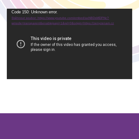
Video
Code 150: Unknown error.
Stáhnout soubor: https://www.youtube.com/embed/axNBDsMDPNc?
přehrávač
wmode=transparent&enablejsapi=1&rel=0&origin=https://zenyzenam.cz