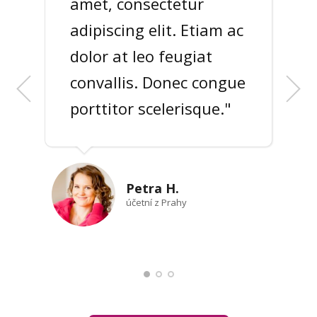
amet, consectetur
do zrcadla a usmát se
adipiscing elit. Etiam ac
na sebe.... Lorem ipsum
dolor at leo feugiat
dolor sit amet,
convallis. Donec congue
consectetur adipiscing
porttitor scelerisque."
elit. "
Petra H.
Hanka P.
účetní z Prahy
učitelka z Pardubic
Ludmila K., studentka
z Prahy