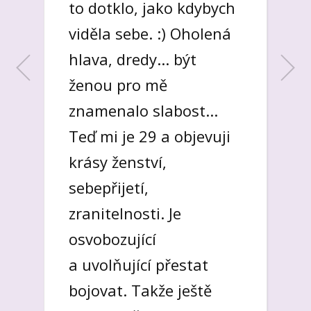
to dotklo, jako kdybych
příběhy a nepřestávají
viděla sebe. :) Oholená
se rozvíjet. Jsou to ženy,
hlava, dredy... být
které vědí, že nikdy není
ženou pro mě
hotovo. A přesto šíří
znamenalo slabost...
lásku, osvětu
Renata
Teď mi je 29 a objevuji
v důležitých aspektech
krásy ženství,
života. Přesto také žijí
sebepřijetí,
obyčejný život. Jsou
zranitelnosti. Je
jedny z nás."
osvobozující
a uvolňující přestat
Radu
bojovat. Takže ještě