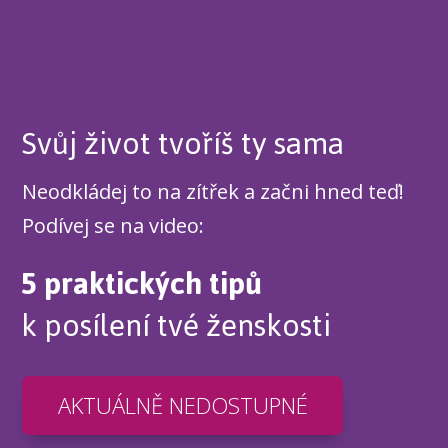
Svůj život tvoříš ty sama
Neodkládej to na zítřek a začni hned teď!
Podívej se na video:
5 praktických tipů
k posílení tvé ženskosti
AKTUÁLNĚ NEDOSTUPNÉ