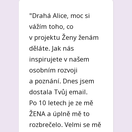
"Drahá Alice, moc si
Projekt Ženy ženám je
vážím toho, co
pro mě zrcadlo,
v projektu Ženy ženám
inspirace, dává mi sílu
děláte. Jak nás
jít dál za svou vizí
inspirujete v našem
a lepším životem. Líbí
osobním rozvoji
se mi, že se obklopuješ
a poznání. Dnes jsem
kvalitními lektorkami,
dostala Tvůj email.
které vskutku mají co
Po 10 letech je ze mě
předat. Jsou to ženy,
ŽENA a úplně mě to
kterých si vážím. Samy
rozbrečelo. Velmi se mě
mají silné životní