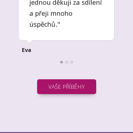
jednou děkuji za sdílení
a přeji mnoho
úspěchů."
Eva
VAŠE PŘÍBĚHY