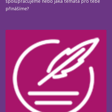
spolupracujeme nebo jaká témata pro tebe
přinášíme?