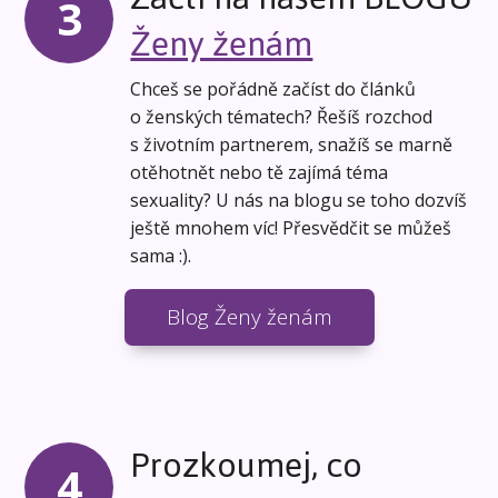
3
Ženy ženám
Chceš se pořádně začíst do článků
o ženských tématech? Řešíš rozchod
s životním partnerem, snažíš se marně
otěhotnět nebo tě zajímá téma
sexuality? U nás na blogu se toho dozvíš
ještě mnohem víc! Přesvědčit se můžeš
sama :).
Blog Ženy ženám
Prozkoumej, co
4