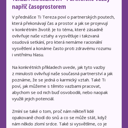
napříč časoprostorem
V přednášce Ti Tereza poví o partnerských poutech,
která překonávají čas a prostor a jak se projevují
v konkrétním životě. Je to téma, které zásadně
ovlivňuje naše vztahy a vysvětluje i takzvaná
osudová setkání, pro která nemáme racionální
vysvětlení a konáme často proti zdravému rozumu
i vnitřnímu hlasu.
Na konkrétních příkladech uvede, jak tyto vazby
z minulosti ovlivňují naše současná partnerství a jak
poznáme, že se jedná o karmický vztah. Také Ti
poví, jak můžeme s těmito vazbami pracovat,
abychom se od nich buď osvobodili, nebo naopak
využili jejich potenciál.
Zmíní se také o tom, proč nám někteří lidé
opakovaně chodí do snů a co se může stát, když
nám někdo zlomí srdce. Také si vysvětlíme, co je