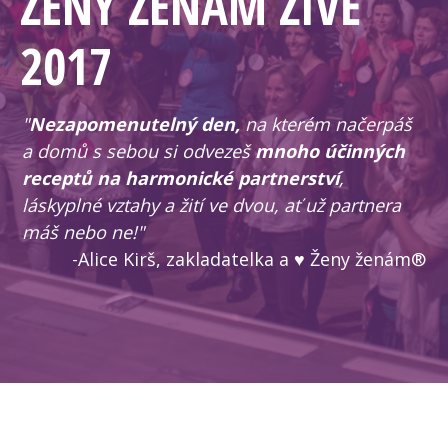
ŽENY ŽENÁM ŽIVĚ
2017
"
Nezapomenutelný den,
na kterém načerpáš
a domů s sebou si odvezeš
mnoho účinných
receptů na harmonické partnerství
,
láskyplné vztahy a žití ve dvou, ať už partnera
máš nebo ne!"
-Alice Kirš, zakladatelka a ♥ Ženy ženám®