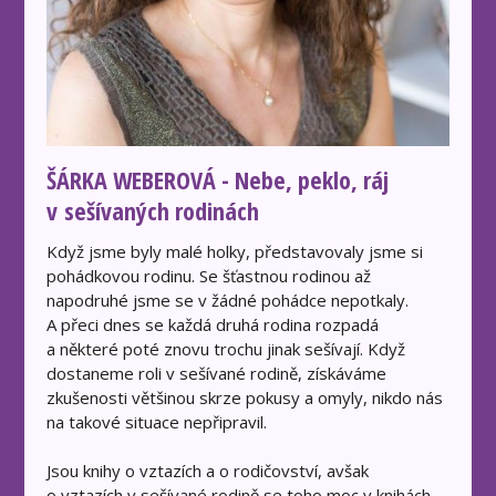
ŠÁRKA WEBEROVÁ - Nebe, peklo, ráj
v sešívaných rodinách
Když jsme byly malé holky, představovaly jsme si
pohádkovou rodinu. Se šťastnou rodinou až
napodruhé jsme se v žádné pohádce nepotkaly.
A přeci dnes se každá druhá rodina rozpadá
a některé poté znovu trochu jinak sešívají. Když
dostaneme roli v sešívané rodině, získáváme
zkušenosti většinou skrze pokusy a omyly, nikdo nás
na takové situace nepřipravil.
Jsou knihy o vztazích a o rodičovství, avšak
o vztazích v sešívané rodině se toho moc v knihách