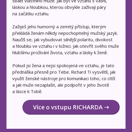
sbalit vlastního muže. Jak být ve vztahu s vášní,
láskou a hloubkou, kterou obvykle zažívají páry
na začátku vztahu.
Zažiješ jeho humorný a zemitý přístup, kterým
překládá ženám někdy nepochopitelný mužský jazyk.
Naučíš se, jak vybudovat silnější polaritu, divokost
a hloubku ve vztahu i v ložnici. Jak otevřít svého muže
hlubšímu prožívání života, vztahu a lásky k ženě.
Pokud jsi žena a nejsi spokojená ve vztahu, je tato
přednáška přesně pro Tebe. Richard Ti vysvětlí, jak
využít ženské nástroje pro komunikaci toho, co cítíš
a jak muže nezaplašit, ale podpořit v jeho životě
a lásce k Tobě.
Více o vstupu RICHARDA ➝