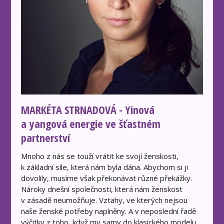
MARKÉTA STRNADOVÁ - Yinová
a yangová energie ve šťastném
partnerství
Mnoho z nás se touží vrátit ke svojí ženskosti,
k základní síle, která nám byla dána. Abychom si ji
dovolily, musíme však překonávat různé překážky.
Nároky dnešní společnosti, která nám ženskost
v zásadě neumožňuje. Vztahy, ve kterých nejsou
naše ženské potřeby naplněny. A v neposlední řadě
výčitky z toho, když my samy do klasického modelu