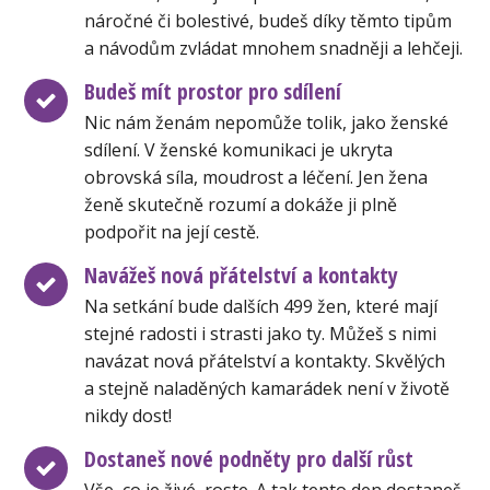
náročné či bolestivé, budeš díky těmto tipům
a návodům zvládat mnohem snadněji a lehčeji.
Budeš mít prostor pro sdílení
Nic nám ženám nepomůže tolik, jako ženské
sdílení. V ženské komunikaci je ukryta
obrovská síla, moudrost a léčení. Jen žena
ženě skutečně rozumí a dokáže ji plně
podpořit na její cestě.
Navážeš nová přátelství a kontakty
Na setkání bude dalších 499 žen, které mají
stejné radosti i strasti jako ty. Můžeš s nimi
navázat nová přátelství a kontakty. Skvělých
a stejně naladěných kamarádek není v životě
nikdy dost!
Dostaneš nové podněty pro další růst
Vše, co je živé, roste. A tak tento den dostaneš