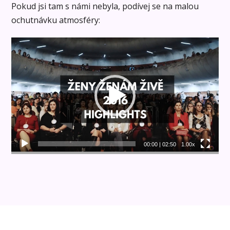
Pokud jsi tam s námi nebyla, podívej se na malou
ochutnávku atmosféry:
Video
přehrávač
00:00
|
02:50
1.00x