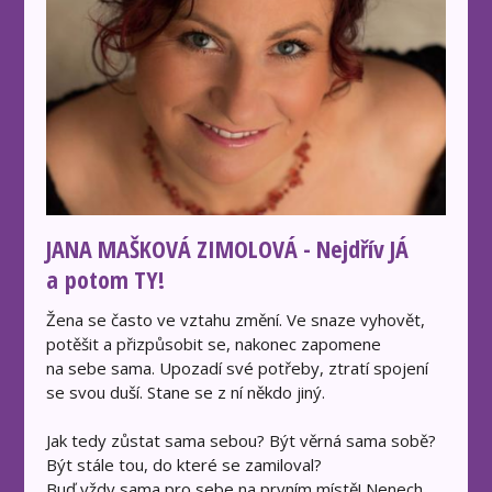
JANA MAŠKOVÁ ZIMOLOVÁ - Nejdřív JÁ
a potom TY!
Žena se často ve vztahu změní. Ve snaze vyhovět,
potěšit a přizpůsobit se, nakonec zapomene
na sebe sama. Upozadí své potřeby, ztratí spojení
se svou duší. Stane se z ní někdo jiný.
Jak tedy zůstat sama sebou? Být věrná sama sobě?
Být stále tou, do které se zamiloval?
Buď vždy sama pro sebe na prvním místě! Nenech