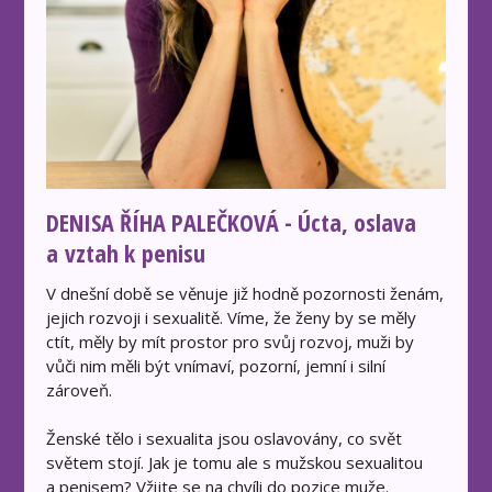
DENISA ŘÍHA PALEČKOVÁ - Úcta, oslava
a vztah k penisu
V dnešní době se věnuje již hodně pozornosti ženám,
jejich rozvoji i sexualitě. Víme, že ženy by se měly
ctít, měly by mít prostor pro svůj rozvoj, muži by
vůči nim měli být vnímaví, pozorní, jemní i silní
zároveň.
Ženské tělo i sexualita jsou oslavovány, co svět
světem stojí. Jak je tomu ale s mužskou sexualitou
a penisem? Vžijte se na chvíli do pozice muže.