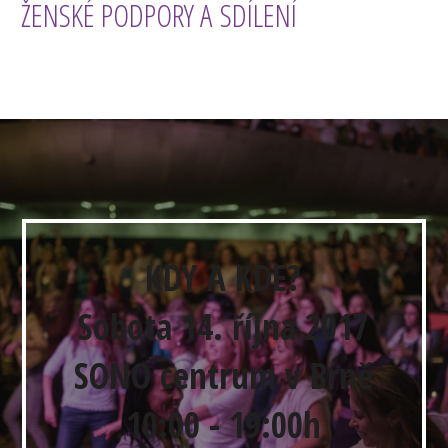
ŽENSKÉ PODPORY A SDÍLENÍ
KDY A KDE?
Sobota 14. října 2017
SONO centrum v Brně
10:00 - 19:00h