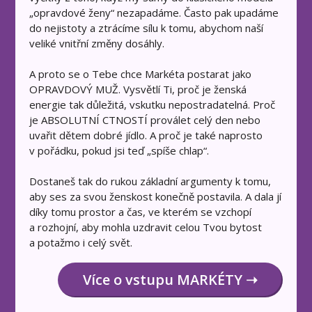
„opravdové ženy“ nezapadáme. Často pak upadáme
do nejistoty a ztrácíme sílu k tomu, abychom naší
veliké vnitřní změny dosáhly.
A proto se o Tebe chce Markéta postarat jako
OPRAVDOVÝ MUŽ. Vysvětlí Ti, proč je ženská
energie tak důležitá, vskutku nepostradatelná. Proč
je ABSOLUTNÍ CTNOSTÍ proválet celý den nebo
uvařit dětem dobré jídlo. A proč je také naprosto
v pořádku, pokud jsi teď „spíše chlap“.
Dostaneš tak do rukou základní argumenty k tomu,
aby ses za svou ženskost konečně postavila. A dala jí
díky tomu prostor a čas, ve kterém se vzchopí
a rozhojní, aby mohla uzdravit celou Tvou bytost
a potažmo i celý svět.
Více o vstupu MARKÉTY ➝