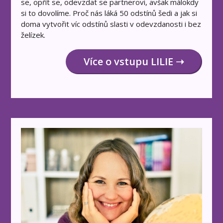
se, opřít se, odevzdat se partnerovi, avšak málokdy
si to dovolíme. Proč nás láká 50 odstínů šedi a jak si
doma vytvořit víc odstínů slasti v odevzdanosti i bez
želízek.
Více o vstupu LILIE ➝