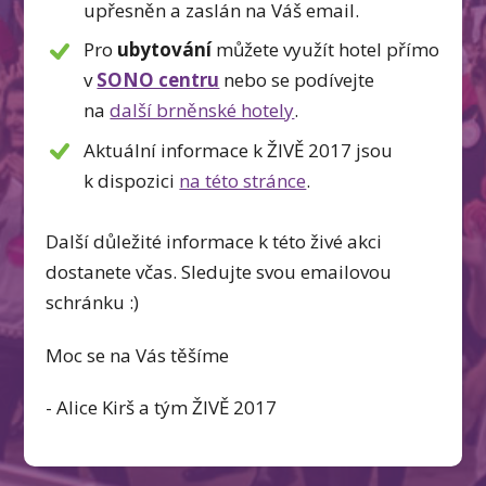
upřesněn a zaslán na Váš email.
Pro
ubytování
můžete využít hotel přímo
v
SONO centru
nebo se podívejte
na
další brněnské hotely
.
Aktuální informace k ŽIVĚ 2017 jsou
k dispozici
na této stránce
.
Další důležité informace k této živé akci
dostanete včas. Sledujte svou emailovou
schránku :)
Moc se na Vás těšíme
- Alice Kirš a tým ŽIVĚ 2017