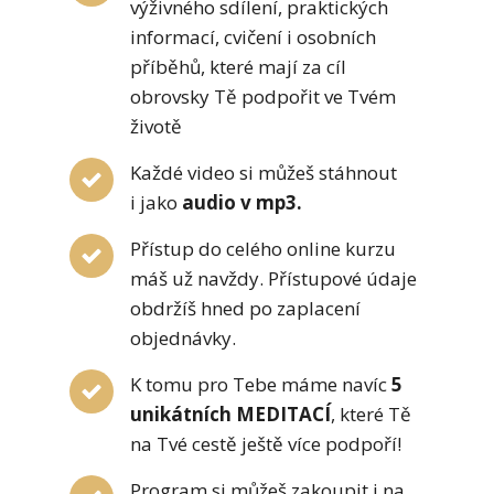
výživného sdílení, praktických
informací, cvičení i osobních
příběhů, které mají za cíl
obrovsky Tě podpořit ve Tvém
životě
Každé video si můžeš stáhnout
i jako
audio v mp3.
Přístup do celého online kurzu
máš už navždy. Přístupové údaje
obdržíš hned po zaplacení
objednávky.
K tomu pro Tebe máme navíc
5
unikátních MEDITACÍ
, které Tě
na Tvé cestě ještě více podpoří!
Program si můžeš zakoupit i na