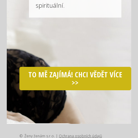
spirituální.
TO MĚ ZAJÍMÁ! CHCI VĚDĚT VÍCE
>>
© Ženy ženám s.r.o. |
Ochrana osobních údajů