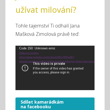
užívat milování?
Tohle tajemství Ti odhalí Jana
Mašková Zimolová právě teď:
Video
Code 150: Unknown error.
Stáhnout soubor:
přehrávač
https://www.youtube.com/embed/dtRLQfRha3E?
wmode=transparent&enablejsapi=1&rel=0&origin=https://zenyzenam.cz
Sdílet kamarádkám
na facebooku