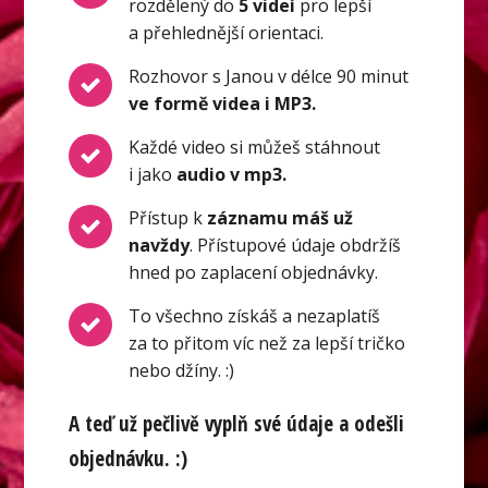
rozdělený do
5 videí
pro lepší
a přehlednější orientaci.
Rozhovor s Janou v délce 90 minut
ve formě videa i MP3.
Každé video si můžeš stáhnout
i jako
audio v mp3.
Přístup k
záznamu máš už
navždy
. Přístupové údaje obdržíš
hned po zaplacení objednávky.
To všechno získáš a nezaplatíš
za to přitom víc než za lepší tričko
nebo džíny. :)
A teď už pečlivě vyplň své údaje a odešli
objednávku. :)