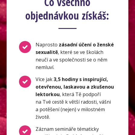
Co všechno
objednávkou získáš:
Naprosto
zásadní účení o ženské
sexualitě
, které se ve školách
neučí a ve společnosti se o něm
nemluví.
Více jak
3,5 hodiny s inspirující,
otevřenou, laskavou a zkušenou
lektorkou
, která Tě podpoří
na Tvé cestě k větší radosti, vášni
a potěšení (nejen) v milostném
životě.
Záznam semináře tématicky