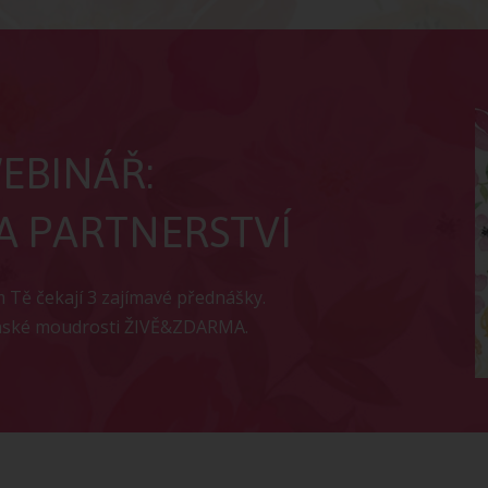
EBINÁŘ:
A PARTNERSTVÍ
ém Tě čekají 3 zajímavé přednášky.
enské moudrosti ŽIVĚ&ZDARMA.