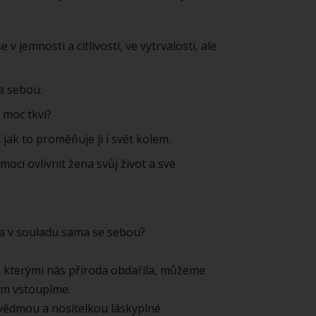
e v jemnosti a citlivosti, ve vytrvalosti, ale
a sebou.
 moc tkví?
 jak to proměňuje ji i svět kolem.
mocí ovlivnit žena svůj život a své
 a v souladu sama se sebou?
y, kterými nás příroda obdařila, můžeme
kam vstoupíme.
, vědmou a nositelkou láskyplné