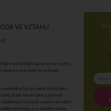
REG
ODA VE VZTAHU
irš
říběh své dřívější závislosti na mužích,
t sama a o své cestě ke svobodě
as o samotě a čas pro sebe vnímá jako
ztahů, bude mluvit také o potřebě
 oddělených ložnicích a jejich výhodách
s oddělenými byty a co všechno může