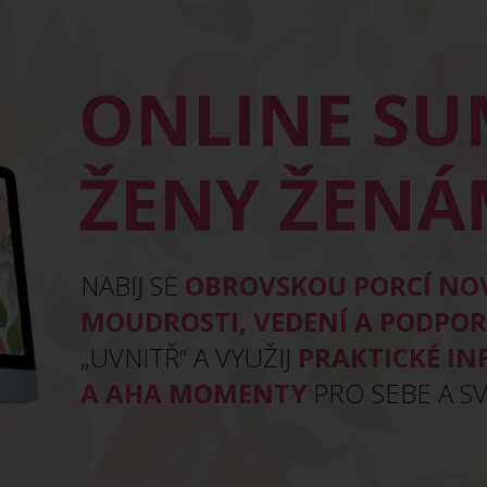
ONLINE S
ŽENY ŽEN
NABIJ SE
OBROVSKOU PORCÍ NO
MOUDROSTI, VEDENÍ A PODPO
„UVNITŘ“ A VYUŽIJ
PRAKTICKÉ IN
A AHA MOMENTY
PRO SEBE A SV