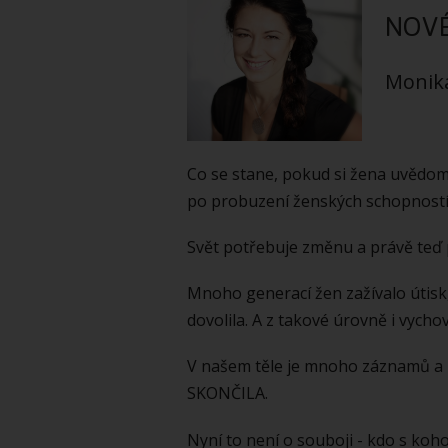
NOVÉ
Monik
Co se stane, pokud si žena uvědom
po probuzení ženských schopností 
Svět potřebuje změnu a právě teď
Mnoho generací žen zažívalo útisk, 
dovolila. A z takové úrovně i vycho
V našem těle je mnoho záznamů a 
SKONČILA.
Nyní to není o souboji - kdo s koh