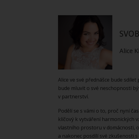
SVOB
Alice K
Alice ve své přednášce bude sdílet p
bude mluvit o své neschopnosti bý
v partnerství.
Podělí se s vámi o to, proč nyní č
klíčový k vytváření harmonických v
vlastního prostoru v domácnosti, o
a nakonec posdílí své zkušenosti 