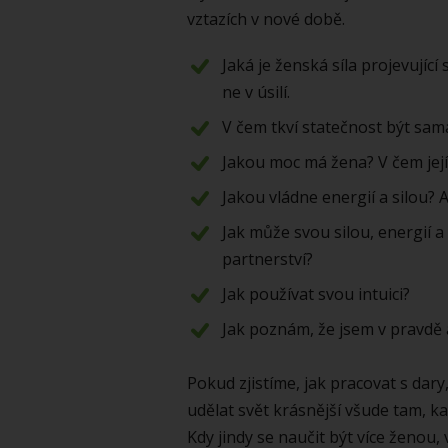
vztazích v nové době.
Jaká je ženská síla projevující s
ne v úsilí.
V čem tkví statečnost být sam
Jakou moc má žena? V čem její
Jakou vládne energií a silou? A
Jak může svou silou, energií a 
partnerství?
Jak používat svou intuici?
Jak poznám, že jsem v pravdě
Pokud zjistíme, jak pracovat s dar
udělat svět krásnější všude tam, 
Kdy jindy se naučit být více ženou