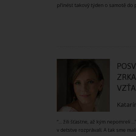
přinést takový týden o samotě do 
POSV
ZRKA
VZŤ
Katarí
“… žili šťastne, až kým nepomreli 
v detstve rozprávali. A tak sme mal