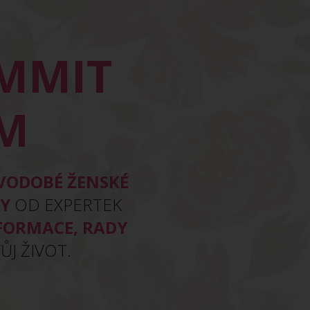
UMMIT
ÁM
VODOBÉ ŽENSKÉ
RY
OD EXPERTEK
FORMACE, RADY
ŮJ ŽIVOT.