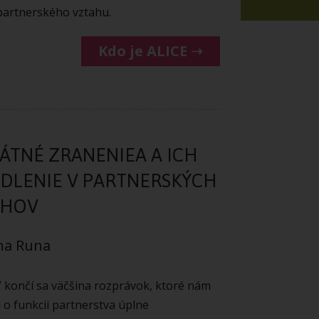
partnerského vztahu.
Kdo je ALICE ➝
ÁTNÉ ZRANENIEA A ICH
DLENIE V PARTNERSKÝCH
AHOV
na Runa
…” končí sa väčšina rozprávok, ktoré nám
i o funkcii partnerstva úplne