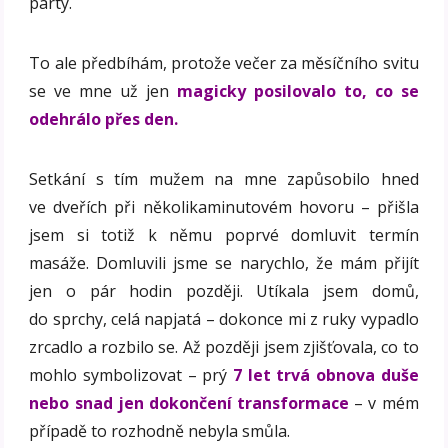
party.
To ale předbíhám, protože večer za měsíčního svitu
se ve mne už jen
magicky posilovalo to, co se
odehrálo přes den.
Setkání s tím mužem na mne zapůsobilo hned
ve dveřích při několikaminutovém hovoru – přišla
jsem si totiž k němu poprvé domluvit termín
masáže. Domluvili jsme se narychlo, že mám přijít
jen o pár hodin později. Utíkala jsem domů,
do sprchy, celá napjatá – dokonce mi z ruky vypadlo
zrcadlo a rozbilo se. Až později jsem zjišťovala, co to
mohlo symbolizovat – prý
7 let trvá obnova duše
nebo snad jen dokončení transformace
– v mém
případě to rozhodně nebyla smůla.