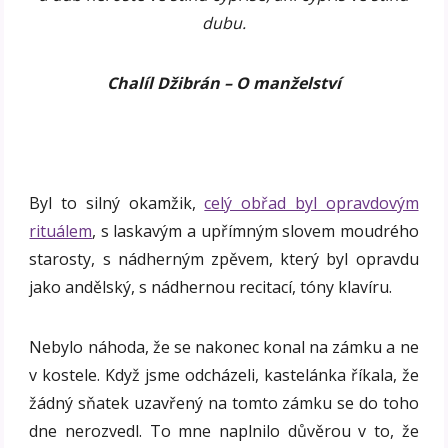
dubu.
Chalíl Džibrán – O manželství
Byl to silný okamžik,
celý obřad byl opravdovým
rituálem
, s laskavým a upřímným slovem moudrého
starosty, s nádherným zpěvem, který byl opravdu
jako andělský, s nádhernou recitací, tóny klavíru.
Nebylo náhoda, že se nakonec konal na zámku a ne
v kostele. Když jsme odcházeli, kastelánka říkala, že
žádný sňatek uzavřený na tomto zámku se do toho
dne nerozvedl. To mne naplnilo důvěrou v to, že