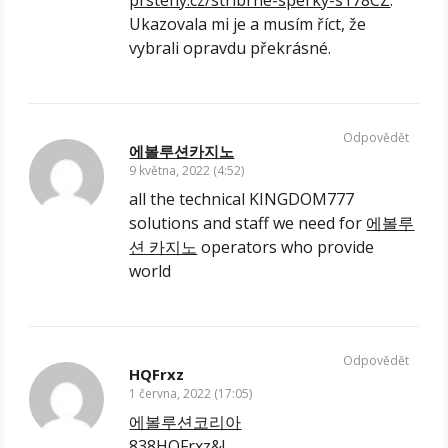
prsteny.cz/stribrne-sperky-s178CZ
.
Ukazovala mi je a musím říct, že
vybrali opravdu překrásné.
Odpovědět
에볼루션카지노
9 května, 2022 (4:52)
all the technical KINGDOM777
solutions and staff we need for
에볼루
션 카지노
operators who provide
world
Odpovědět
HQFrxz
1 června, 2022 (17:05)
에볼루션코리아
838HQFrxz&!.