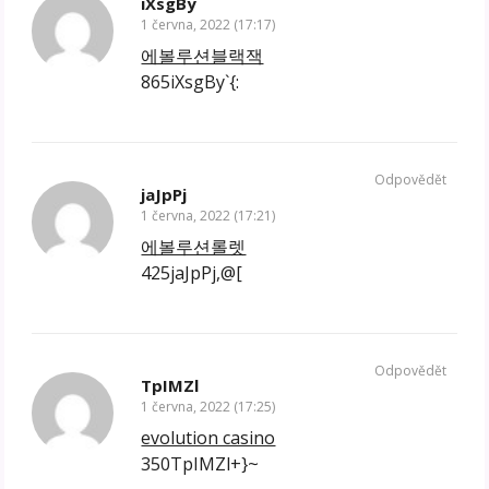
iXsgBy
1 června, 2022 (17:17)
에볼루션블랙잭
865iXsgBy`{:
Odpovědět
jaJpPj
1 června, 2022 (17:21)
에볼루션롤렛
425jaJpPj,@[
Odpovědět
TpIMZl
1 června, 2022 (17:25)
evolution casino
350TpIMZl+}~