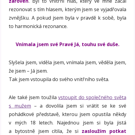
zároveň
. Byl to vnitřní hlas, který ve mne začal
rezonovat s tím hlasem, kterým jsem se vyjadřovala
zvnějšku. A pokud jsem byla v pravdě k sobě, byla
to harmonická rezonance.
Vnímala jsem své Pravé Já, touhu své duše.
Slyšela jsem, viděla jsem, vnímala jsem, věděla jsem,
že jsem – Já jsem.
Tak jsem vstoupila do svého vnitřního světa.
Ale také jsem toužila
vstoupit do společného světa
s mužem
– a dovolila jsem si vrátit se ke své
pohádkové představě, kterou jsem opustila někdy
v mých 18 letech. Najednou jsem si byla jistá
a bytostně jsem cítila, že si
zasloužím potkat