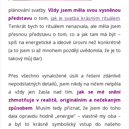
plánování svatby.
Vždy jsem měla svou vysněnou
představu
o tom,
jak je svatba krásným rituálem
.
Tenkrát bych to rituálem nenazvala, ale měla jsem
přesnou představu o tom, co a jak tam má být –
spíš na energetické a ideové úrovni než konkrétně
(a to jsem si až mnohem později uvědomila, že je to
takový můj dar).
Přes všechno vynaložené úsilí a řešení zdánlivě
nepodstatných detailů, jsem nikdy na ničem nelpěla
a vždy jen žasla nad tím,
jak se mé snění
zhmotňuje v realitě, originálním a nečekaným
způsobem
. Musím tedy přiznat, že jsem do toho
dala opravdu hodně „energie“ – vlastně my oba –
a byl to krásně symbolický vstup do našeho