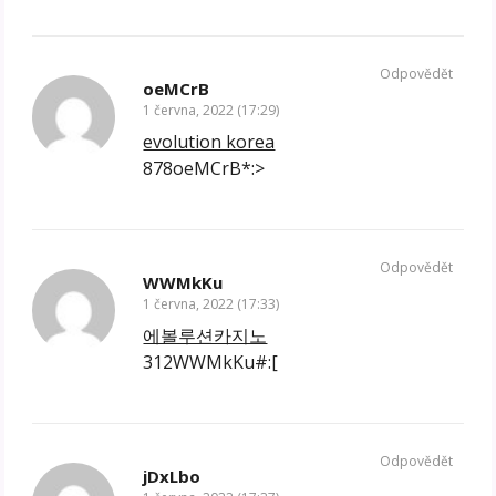
Odpovědět
oeMCrB
1 června, 2022 (17:29)
evolution korea
878oeMCrB*:>
Odpovědět
WWMkKu
1 června, 2022 (17:33)
에볼루션카지노
312WWMkKu#:[
Odpovědět
jDxLbo