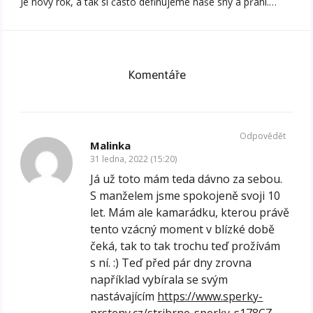
Je nový rok, a tak si často definujeme naše sny a přání.…
Komentáře
Odpovědět
Malinka
31 ledna, 2022 (15:20)
Já už toto mám teda dávno za sebou.
S manželem jsme spokojeně svoji 10
let. Mám ale kamarádku, kterou právě
tento vzácný moment v blízké době
čeká, tak to tak trochu teď prožívám
s ní. :) Teď před pár dny zrovna
například vybírala se svým
nastávajícím
https://www.sperky-