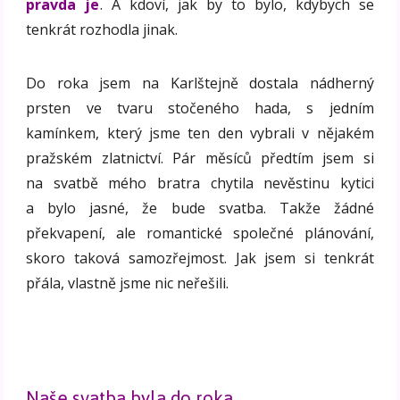
pravda je
. A kdoví, jak by to bylo, kdybych se
tenkrát rozhodla jinak.
Do roka jsem na Karlštejně dostala nádherný
prsten ve tvaru stočeného hada, s jedním
kamínkem, který jsme ten den vybrali v nějakém
pražském zlatnictví. Pár měsíců předtím jsem si
na svatbě mého bratra chytila nevěstinu kytici
a bylo jasné, že bude svatba. Takže žádné
překvapení, ale romantické společné plánování,
skoro taková samozřejmost. Jak jsem si tenkrát
přála, vlastně jsme nic neřešili.
Naše svatba byla do roka