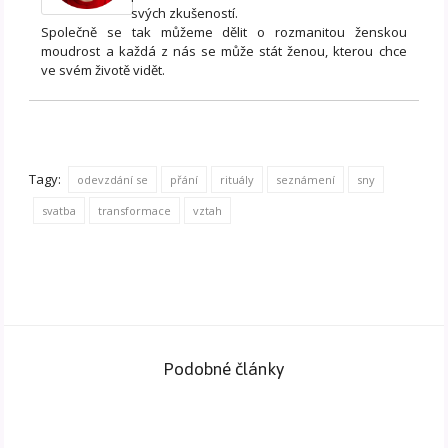
svých zkušeností.
Společně se tak můžeme dělit o rozmanitou ženskou
moudrost a každá z nás se může stát ženou, kterou chce
ve svém životě vidět.
Tagy:
odevzdání se
přání
rituály
seznámení
sny
svatba
transformace
vztah
Podobné články