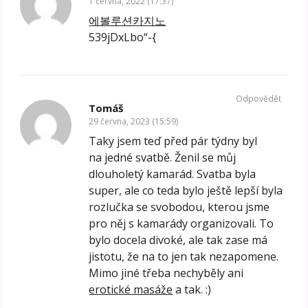
1 června, 2022 (17:37)
에볼루션카지노
539jDxLbo“-{
Odpovědět
Tomáš
29 června, 2023 (15:59)
Taky jsem teď před pár týdny byl
na jedné svatbě. Ženil se můj
dlouholetý kamarád. Svatba byla
super, ale co teda bylo ještě lepší byla
rozlučka se svobodou, kterou jsme
pro něj s kamarády organizovali. To
bylo docela divoké, ale tak zase má
jistotu, že na to jen tak nezapomene.
Mimo jiné třeba nechyběly ani
erotické masáže
a tak. :)