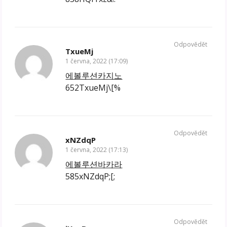
Odpovědět
TxueMj
1 června, 2022 (17:09)
에볼루션카지노
652TxueMj\[%
Odpovědět
xNZdqP
1 června, 2022 (17:13)
에볼루션바카라
585xNZdqP;[;
Odpovědět