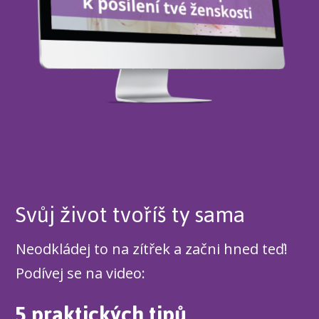
Svůj život tvoříš ty sama
Neodkládej to na zítřek a začni hned teď!
Podívej se na video:
5 praktických tipů