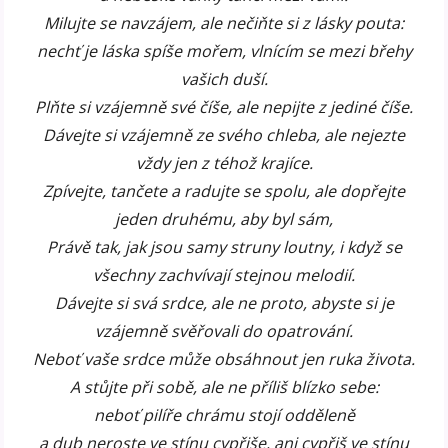
Milujte se navzájem, ale nečiňte si z lásky pouta:
nechť je láska spíše mořem, vlnícím se mezi břehy
vašich duší.
Plňte si vzájemně své číše, ale nepijte z jediné číše.
Dávejte si vzájemně ze svého chleba, ale nejezte
vždy jen z téhož krajíce.
Zpívejte, tančete a radujte se spolu, ale dopřejte
jeden druhému, aby byl sám,
Právě tak, jak jsou samy struny loutny, i když se
všechny zachvívají stejnou melodií.
Dávejte si svá srdce, ale ne proto, abyste si je
vzájemně svěřovali do opatrování.
Neboť vaše srdce může obsáhnout jen ruka života.
A stůjte při sobě, ale ne příliš blízko sebe:
neboť pilíře chrámu stojí odděleně
a dub neroste ve stínu cypřiše, ani cypřiš ve stínu