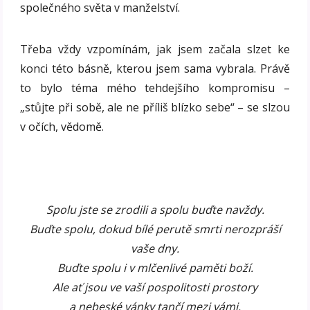
společného světa v manželství.
Třeba vždy vzpomínám, jak jsem začala slzet ke
konci této básně, kterou jsem sama vybrala. Právě
to bylo téma mého tehdejšího kompromisu –
„stůjte při sobě, ale ne příliš blízko sebe“ – se slzou
v očích, vědomě.
Spolu jste se zrodili a spolu buďte navždy.
Buďte spolu, dokud bílé perutě smrti nerozpráší
vaše dny.
Buďte spolu i v mlčenlivé paměti boží.
Ale ať jsou ve vaší pospolitosti prostory
a nebeské vánky tančí mezi vámi.