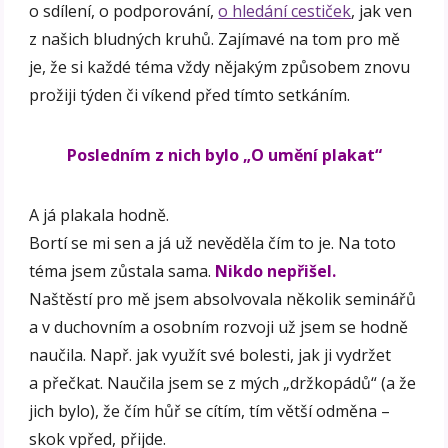
o sdílení, o podporování,
o hledání cestiček
, jak ven
z našich bludných kruhů. Zajímavé na tom pro mě
je, že si každé téma vždy nějakým způsobem znovu
prožiji týden či víkend před tímto setkáním.
Posledním z nich bylo „O umění plakat“
A já plakala hodně.
Bortí se mi sen a já už nevěděla čím to je. Na toto
téma jsem zůstala sama.
Nikdo nepřišel.
Naštěstí pro mě jsem absolvovala několik seminářů
a v duchovním a osobním rozvoji už jsem se hodně
naučila. Např. jak využít své bolesti, jak ji vydržet
a přečkat. Naučila jsem se z mých „držkopádů“ (a že
jich bylo), že čím hůř se cítím, tím větší odměna –
skok vpřed, přijde.