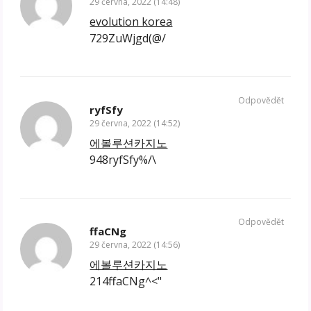
29 června, 2022 (14:48)
evolution korea
729ZuWjgd(@/
Odpovědět
ryfSfy
29 června, 2022 (14:52)
에볼루션카지노
948ryfSfy%/\
Odpovědět
ffaCNg
29 června, 2022 (14:56)
에볼루션카지노
214ffaCNg^<"