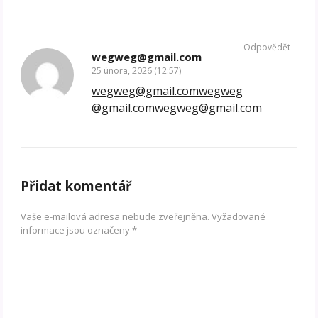
Odpovědět
wegweg@gmail.com
25 února, 2026 (12:57)
wegweg@gmail.comwegweg
@gmail.comwegweg@gmail.com
Přidat komentář
Vaše e-mailová adresa nebude zveřejněna.
Vyžadované
informace jsou označeny
*