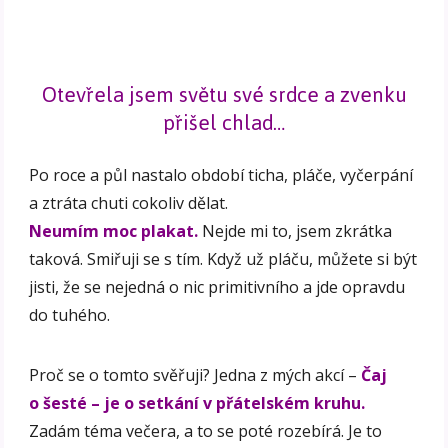
Otevřela jsem světu své srdce a zvenku
přišel chlad…
Po roce a půl nastalo období ticha, pláče, vyčerpání
a ztráta chuti cokoliv dělat.
Neumím moc plakat.
Nejde mi to, jsem zkrátka
taková. Smiřuji se s tím. Když už pláču, můžete si být
jisti, že se nejedná o nic primitivního a jde opravdu
do tuhého.
Proč se o tomto svěřuji? Jedna z mých akcí –
Čaj
o šesté – je o setkání v přátelském kruhu.
Zadám téma večera, a to se poté rozebírá. Je to