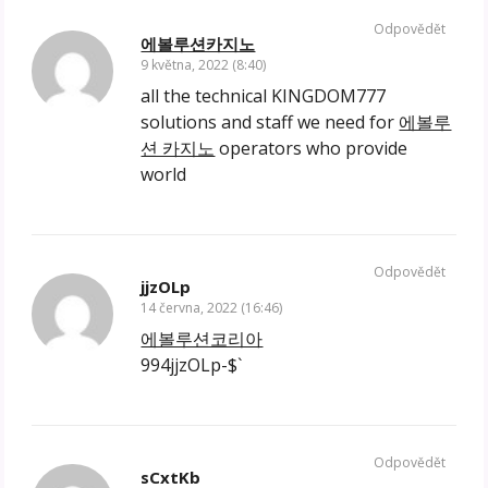
Odpovědět
에볼루션카지노
9 května, 2022 (8:40)
all the technical KINGDOM777
solutions and staff we need for
에볼루
션 카지노
operators who provide
world
Odpovědět
jjzOLp
14 června, 2022 (16:46)
에볼루션코리아
994jjzOLp-$`
Odpovědět
sCxtKb