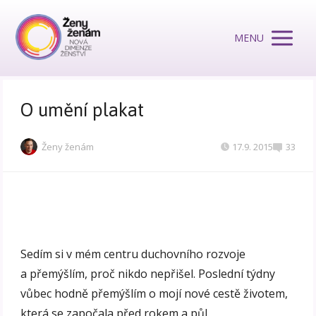
MENU
O umění plakat
Ženy ženám
17.9. 2015
33
Sedím si v mém centru duchovního rozvoje
a přemýšlím, proč nikdo nepřišel. Poslední týdny
vůbec hodně přemýšlím o mojí nové cestě životem,
která se započala před rokem a půl.