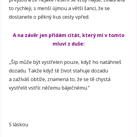
to rychleji, s menší újmou a větší šancí, že se
dostanete o pěkný kus cesty vpřed.
A na závěr jen přidám citát, který mi v tomto
mluví z duše:
„Šíp může být vystřelen pouze, když ho natáhneš
dozadu. Takže když tě život stahuje dozadu
a zažíváš obtíže, znamená to, že se tě chystá
vystřelit vstříc něčemu báječnému.“
S láskou