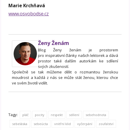
Marie Krchňavá
www.osvobodse.cz
Ženy Ženám
Blog Ženy ženám je prostorem
pro inspirativní články našich lektorek a dává
prostor také dalším autorkám ke sdílení
svých zkušeností.
Společně se tak můžeme dělit o rozmanitou ženskou
moudrost a každá z nás se může stát ženou, kterou chce
ve svém životě vidět.
Tagy:
pláč
pocity
respekt
sdílení
sebehodnota
sebeláska
sebeúcta
vnitřní klid
vyčerpání
zoufalství