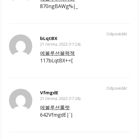
870ngBAWg%|_
Odpovědět
bLqtBX
21 června, 2022 (17:24)
에볼루션블랙잭
117bLqtBX+=[
Odpovědět
VfmgdE
21 června, 2022 (17:28)
에볼루션롤렛
642VfmgdE|`|