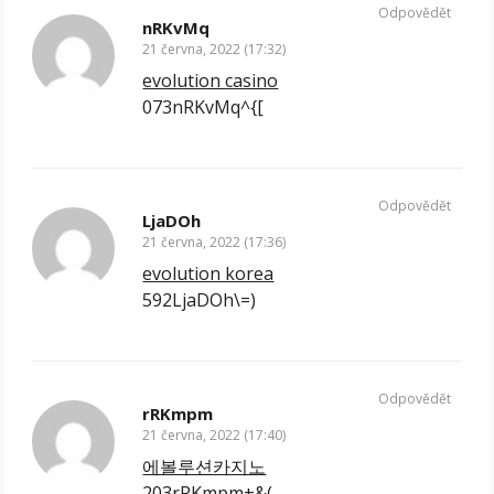
Odpovědět
nRKvMq
21 června, 2022 (17:32)
evolution casino
073nRKvMq^{[
Odpovědět
LjaDOh
21 června, 2022 (17:36)
evolution korea
592LjaDOh\=)
Odpovědět
rRKmpm
21 června, 2022 (17:40)
에볼루션카지노
203rRKmpm+&(