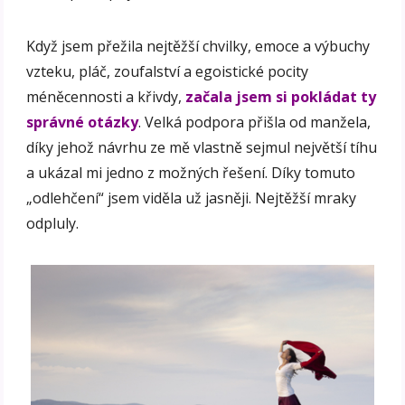
Když jsem přežila nejtěžší chvilky, emoce a výbuchy
vzteku, pláč, zoufalství a egoistické pocity
méněcennosti a křivdy,
začala jsem si pokládat ty
správné otázky
. Velká podpora přišla od manžela,
díky jehož návrhu ze mě vlastně sejmul největší tíhu
a ukázal mi jedno z možných řešení. Díky tomuto
„odlehčení“ jsem viděla už jasněji. Nejtěžší mraky
odpluly.