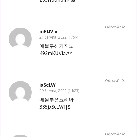
Odpovědět
mKUVia
21 června, 2022 (17:44)
에볼루션카지노
492mKUVia,*^
Odpovědět
jxScLW
29 června, 2022 (14:23)
에볼루션코리아
335jxScLW]|$
Odpovědět