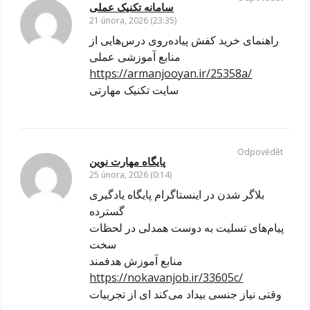
سامانه تکنیک عملی
21 února, 2026 (23:35)
راهنمای خرید کفش پیاده‌روی درس‌هایی از
منابع آموزشی عملی
https://armanjooyan.ir/25358a/
سایت تکنیک مهارتی
Odpovědět
پایگاه مهارت نوین
25 února, 2026 (0:14)
بلاگر شدن در اینستاگرام پایگاه یادگیری
گسترده
پیام‌های تسلیت به دوست همدلی در لحظات
سخت
منابع آموزش هدفمند
https://nokavanjob.ir/33605c/
وقتی نیاز جنسی بیداد می‌کند ‌ای از تجربیات