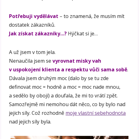
Potřebuji vydělávat
– to znamená, že musím mít
dostatek zákazníků.
Jak získat zákazníky…?
Hýčkat si je…
A už jsem v tom jela.
Nenaučila jsem se
vyrovnat misky vah
v uspokojení klienta a respektu vůči sama sobě
.
Dávala jsem druhým moc (dalo by se tu zde
definovat moc = hodně a moc = moc nade mnou,
a sedělo by obojí) a doufala, že mi to vrátí zpět.
Samozřejmě mi nemohou dát něco, co by bylo nad
jejich síly. Což rozhodně
moje vlastní sebehodnota
nad jejich síly byla.