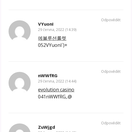
Odpovědět
VYuonI
29 června, 2022 (14:39)
에볼루션롤렛
052VYuonI`)+
Odpovědět
nWWfRG
29 června, 2022 (14:44)
evolution casino
041nWWfRG,.@
Odpovědět
ZuWjgd