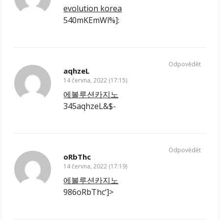
evolution korea
540mKEmWl%]:
Odpovědět
aqhzeL
14 června, 2022 (17:15)
에볼루션카지노
345aqhzeL&$-
Odpovědět
oRbThc
14 června, 2022 (17:19)
에볼루션카지노
986oRbThc‘]>