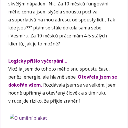
skvělým nápadem. Nic. Za 10 měsíců fungování
mého centra jsem slyšela spoustu pochval
a superlativů na mou adresu, od spousty lidí. „Tak
kde jsou??“ ptám se stále dokola sama sebe
i Vesmíru. Za 10 měsíců práce mám 4-5 stálých
klientů, jak je to možné?
Logicky přišlo vyčerpání…
Vložila jsem do tohoto mého snu spoustu času,
peněz, energie, ale hlavně sebe.
Otevřela jsem se
dokořán všem.
Rozdávala jsem se ve velkém. Jsem
hodně upřímný a otevřený člověk a s tím ruku
v ruce jde riziko, že přijde zranění.