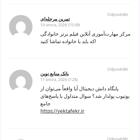
Odpovědět
تمرین مرحله‌ای
16 února, 2026 (15:09)
مرکز مهارت‌آموزی آنلاین فیلم برتر خانوادگی
که باید با خانواده تماشا کنید!
Odpovědět
بانک منابع نوین
17 února, 2026 (7:28)
پایگاه دانش دیجیتال آیا واقعاً می‌توان از
یوتیوب پولدار شد؟ سوال متداول با پاسخ‌های
جامع
https://yektafekr.ir
Odpovědět