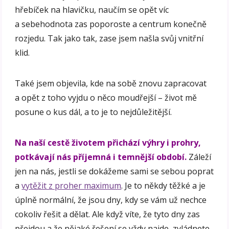
hřebíček na hlavičku, naučím se opět víc
a sebehodnota zas poporoste a centrum konečně
rozjedu. Tak jako tak, zase jsem našla svůj vnitřní
klid.
Také jsem objevila, kde na sobě znovu zapracovat
a opět z toho vyjdu o něco moudřejší – život mě
posune o kus dál, a to je to nejdůležitější.
Na naší cestě životem přichází výhry i prohry,
potkávají nás příjemná i temnější období.
Záleží
jen na nás, jestli se dokážeme sami se sebou poprat
a
vytěžit z proher maximum
. Je to někdy těžké a je
úplně normální, že jsou dny, kdy se vám už nechce
cokoliv řešit a dělat. Ale když víte, že tyto dny zas
přejdou a že nějaké řešení se vždy najde, zvládnete