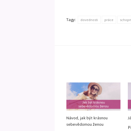
Tagy:
dovednosti
práce
schopn
Návod, jak být krásnou
J
sebevědomou ženou
P