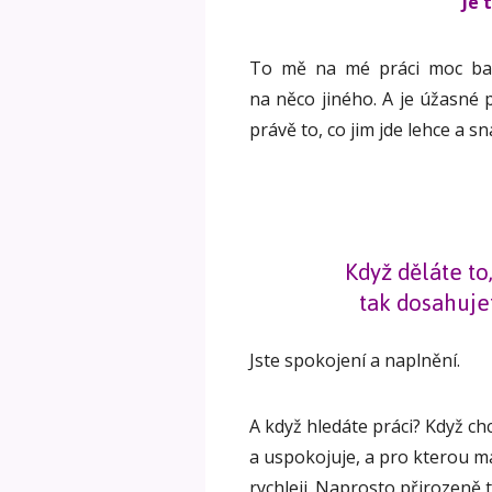
Je 
To mě na mé práci moc bav
na něco jiného. A je úžasné po
právě to, co jim jde lehce a s
Když děláte to
tak dosahuje
Jste spokojení a naplnění.
A když hledáte práci? Když chc
a uspokojuje, a pro kterou mát
rychleji. Naprosto přirozeně t