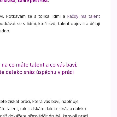
to krása, tahle pestrost.
í. Potkávám se s tolika lidmi a
každý má talent
tkávat se s lidmi, kteří svůj talent objevili a dělají
nadno.
, na co máte talent a co vás baví,
te daleko snáz úspěchu v práci
ete získat práci, která vás baví, naplňuje
e talent, tak ji získáte daleko snáz a daleko
otiž dokážete přesvědčit druhé, že svoji práci