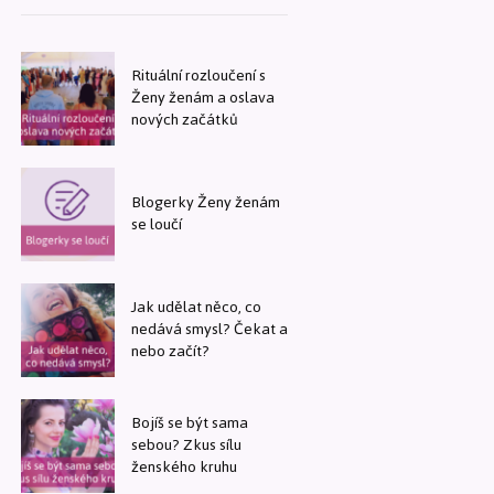
Rituální rozloučení s
Ženy ženám a oslava
nových začátků
Blogerky Ženy ženám
se loučí
Jak udělat něco, co
nedává smysl? Čekat a
nebo začít?
Bojíš se být sama
sebou? Zkus sílu
ženského kruhu