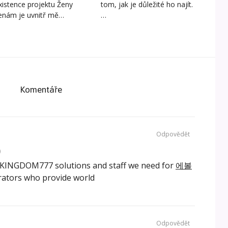
xistence projektu Ženy
tom, jak je důležité ho najít.
enám je uvnitř mě…
…
Komentáře
Odpovědět
)
al KINGDOM777 solutions and staff we need for
에볼
ators who provide world
Odpovědět