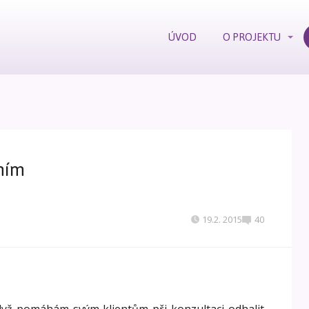
ÚVOD
O PROJEKTU
mím
19.2. 2015
40