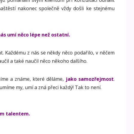
dyž pomáhám svým klientům při konzultaci odhalit
naštěstí nakonec společně vždy došli ke stejnému
nás umí něco lépe než ostatní.
nt. Každému z nás se někdy něco podařilo, v něčem
učil a také naučil něco někoho dalšího.
míme a známe, které děláme,
jako samozřejmost
.
 umíme my, umí a zná přeci každý! Tak to není.
kým talentem.