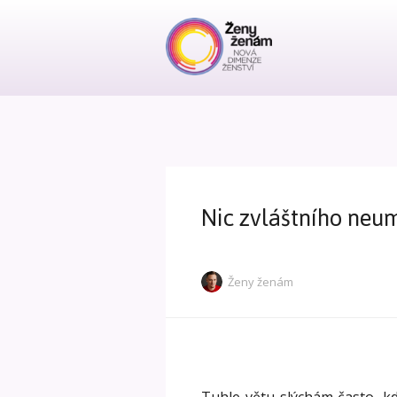
Nic zvláštního neu
Ženy ženám