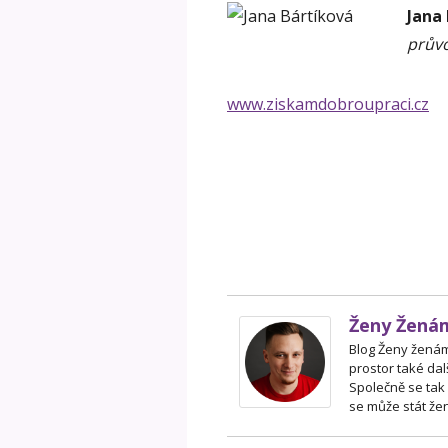
Jana
průvo
www.ziskamdobroupraci.cz
Ženy Žená
Blog Ženy ženám 
prostor také dal
Společně se tak
se může stát žen