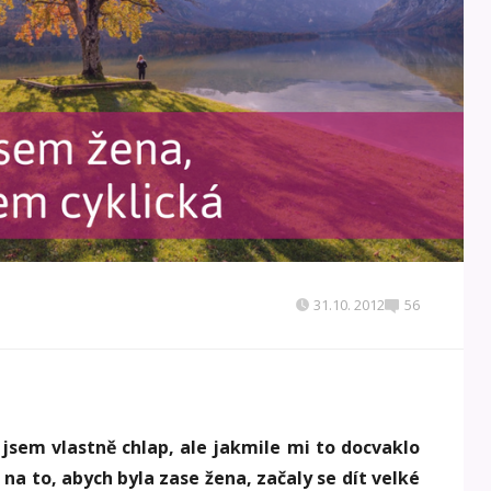
31.10. 2012
56
jsem vlastně chlap, ale jakmile mi to docvaklo
 na to, abych byla zase žena, začaly se dít velké