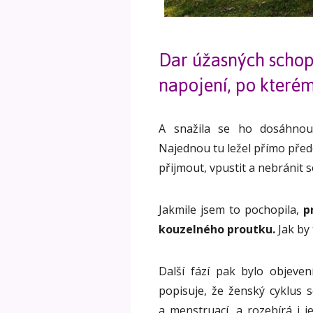
Dar úžasných schop
napojení, po které
A snažila se ho dosáhnou
Najednou tu ležel přímo přede
přijmout, vpustit a nebránit s
Jakmile jsem to pochopila,
p
kouzelného proutku.
Jak by 
Další fází pak bylo objeve
popisuje, že ženský cyklus 
a menstruací, a rozebírá i j