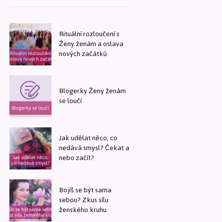
Rituální rozloučení s
Ženy ženám a oslava
nových začátků
Blogerky Ženy ženám
se loučí
Jak udělat něco, co
nedává smysl? Čekat a
nebo začít?
Bojíš se být sama
sebou? Zkus sílu
ženského kruhu