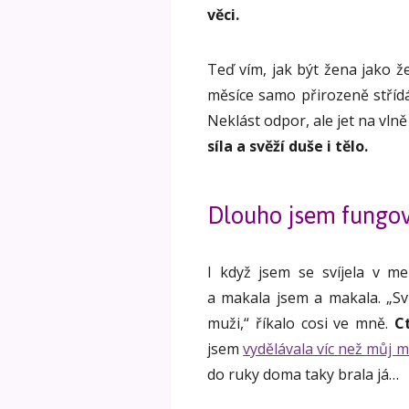
věci.
Teď vím, jak být žena jako ž
měsíce samo přirozeně stříd
Neklást odpor, ale jet na vlně
síla a svěží duše i tělo.
Dlouho jsem fungov
I když jsem se svíjela v me
a makala jsem a makala. „Svě
muži,“ říkalo cosi ve mně.
C
jsem
vydělávala víc než můj 
do ruky doma taky brala já…