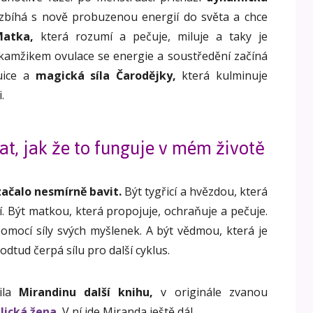
zbíhá s nově probuzenou energií do světa a chce
atka,
která rozumí a pečuje, miluje a taky je
okamžikem ovulace se energie a soustředění začíná
tuice a
magická síla Čarodějky,
která kulminuje
.
at, jak že to funguje v mém životě
začalo nesmírně bavit.
Být tygřicí a hvězdou, která
í. Být matkou, která propojuje, ochraňuje a pečuje.
pomocí síly svých myšlenek. A být vědmou, která je
 odtud čerpá sílu pro další cyklus.
ila
Mirandinu další knihu,
v originále zvanou
lická žena
.
V ní jde Miranda ještě dál.