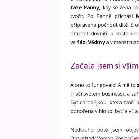
fáze Panny,
kdy se žena ro
tvořit. Po Panně přichází
M
připravena počnout dítě. S 
obracet dovnitř a roste in
ve
fázi Vědmy
a v menstruaci
Začala jsem si vším
A ono to fungovalo! A mě to
kráčí světem businessu a zář
Být čarodějkou, která tvoří 
ponořena v hloubi bytí a ví, a
Nedlouho poté jsem objev
Optimized Woman, česky
Cyk