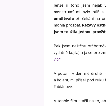
Jenže u toho jsem nějak v
menstruací mi bylo hůř a
omdlévala
při čekání na úř
mohla prospat.
Rezavý ostna
jsem toužila jednou provždy
Pak jsem naštěstí otěhotněl
vydatně kojila) a já se pro z
víc?“
A potom, v den mé druhé me
a kojení, mi přišel pod ruku 
Fabiánové.
A tenhle film stačil na to, 