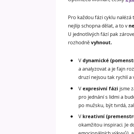
Pro každou fázi cyklu nalézá
nejlíp schopna dělat, a to v
ne
U jednotlivých fází pak záro
rozhodně
vyhnout.
V
dynamické (pomenstr
a analyzovat a je fajn roz
druzí nejsou tak rychlí a 
V
expresivní fázi
jsme z
pro jednání s lidmi a bu
po mužsku, být tvrdá, za
V
kreativní (premenstr
okamžitou inspiraci. Je 
emocionálních výkyvů), a