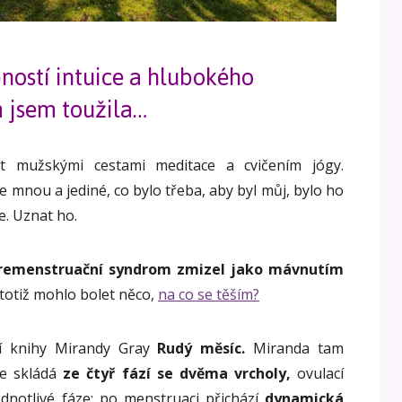
ností intuice a hlubokého
m jsem toužila…
t mužskými cestami meditace a cvičením jógy.
 mnou a jediné, co bylo třeba, aby byl můj, bylo ho
e. Uznat ho.
remenstruační syndrom zmizel jako mávnutím
totiž mohlo bolet něco,
na co se těším?
ní knihy Mirandy Gray
Rudý měsíc
.
Miranda tam
se skládá
ze čtyř fází se dvěma vrcholy,
ovulací
ednotlivé fáze: po menstruaci přichází
dynamická