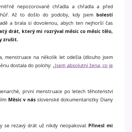
nitřně nepozorovaně chřadla a chřadla a před
 hůř. Až to došlo do podoby, kdy jsem
bolestí
adě a brala si dovolenou, abych ten nejhorší čas
tý drát, který mi rozrýval měsíc co měsíc tělo,
 zrušit.
a, menstruace na několik let odešla (dlouho jsem
měnu dostala do polohy: „
Jsem absolutní žena, co je
narché, první menstruace po letech těhotenství
film
Měsíc v nás
slovenské dokumentaristky Diany
aby se rezavý drát už nikdy neopakoval.
Přinesl mi