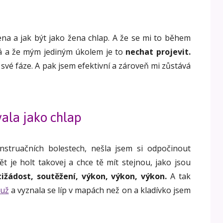
ena a jak být jako žena chlap. A že se mi to během
á a že mým jediným úkolem je to
nechat projevit.
 své fáze. A pak jsem efektivní a zároveň mi zůstává
ala jako chlap
nstruačních bolestech, nešla jsem si odpočinout
t je holt takovej a chce tě mít stejnou, jako jsou
tižádost, soutěžení, výkon, výkon, výkon.
A tak
muž
a vyznala se líp v mapách než on a kladívko jsem