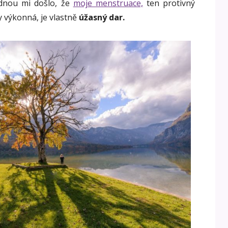
nou mi došlo, že
moje menstruace,
ten protivný
y výkonná, je vlastně
úžasný dar.