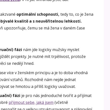
 takzvané
optimální schopnosti,
tedy to, co je žena
bývalé kvalitě a s neuvěřitelnou lehkostí.
veň upozorňuje, čemu se má žena v daném čase
uační) fázi
nám jde logicky mužsky myslet
jíždět projekty. Je nutné mít trpělivost, protože
věci se nedějí hned.
ase více v ženském principu a je to doba vhodná
dování vztahů. Rozhodně nám nejde jednat
bývat se hmotou a příliš logicky uvažovat.
uační) fázi
je pro nás jednoduché tvořit a přijímat
dobré
přijmout sebe, jaká jsem
(včetně
 nesnažit se o velkou strukturovanost a plánování.