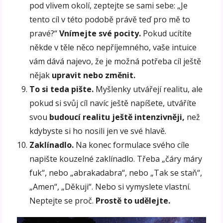
pod vlivem okolí, zeptejte se sami sebe:
„Je
tento cíl v této podobě právě teď pro mě to
pravé?“
Vnímejte své pocity.
Pokud ucítíte
někde v těle něco nepříjemného, vaše intuice
vám dává najevo, že je možná potřeba cíl ještě
nějak
upravit nebo změnit.
To si teda pište.
Myšlenky utvářejí realitu, ale
pokud si svůj cíl navíc ještě napíšete, utváříte
svou
budoucí realitu ještě intenzivněji,
než
kdybyste si ho nosili jen ve své hlavě.
Zaklínadlo.
Na konec formulace svého cíle
napište kouzelné zaklínadlo. Třeba „čáry máry
fuk“, nebo „abrakadabra“, nebo „Tak se staň“,
„Amen“, „Děkuji“. Nebo si vymyslete vlastní.
Neptejte se proč.
Prostě to udělejte.