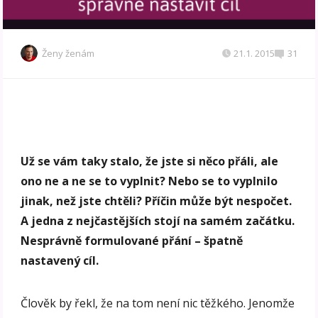
Ženy ženám
21.1. 2015
31
Už se vám taky stalo, že jste si něco přáli, ale
ono ne a ne se to vyplnit? Nebo se to vyplnilo
jinak, než jste chtěli? Příčin může být nespočet.
A jedna z nejčastějších stojí na samém začátku.
Nesprávně formulované přání – špatně
nastavený cíl.
Člověk by řekl, že na tom není nic těžkého. Jenomže