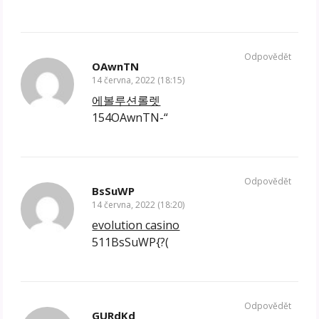
Odpovědět
OAwnTN
14 června, 2022 (18:15)
에볼루션롤렛
154OAwnTN-“
Odpovědět
BsSuWP
14 června, 2022 (18:20)
evolution casino
511BsSuWP{?(
Odpovědět
GURdKd