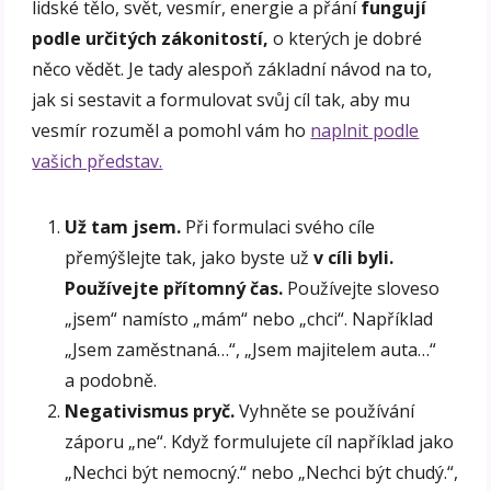
lidské tělo, svět, vesmír, energie a přání
fungují
podle určitých zákonitostí,
o kterých je dobré
něco vědět. Je tady alespoň základní návod na to,
jak si sestavit a formulovat svůj cíl tak, aby mu
vesmír rozuměl a pomohl vám ho
naplnit podle
vašich představ.
Už tam jsem.
Při formulaci svého cíle
přemýšlejte tak, jako byste už
v cíli byli.
Používejte přítomný čas.
Používejte sloveso
„jsem“ namísto „mám“ nebo „chci“. Například
„Jsem zaměstnaná…“, „Jsem majitelem auta…“
a podobně.
Negativismus pryč.
Vyhněte se používání
záporu „ne“. Když formulujete cíl například jako
„Nechci být nemocný.“ nebo „Nechci být chudý.“,