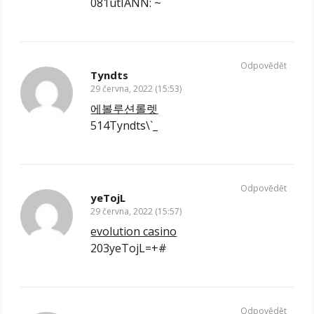
081utIANN:`~
Odpovědět
Tyndts
29 června, 2022 (15:53)
에볼루션롤렛
514Tyndts\`_
Odpovědět
yeTojL
29 června, 2022 (15:57)
evolution casino
203yeTojL=+#
Odpovědět