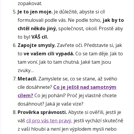
zopakovat.
Je to jen moje.
Je důležité, abyste si cíl
formulovali podle vás. Ne podle toho,
jak by to
chtěl někdo jiný,
společnost, okolí. Prostě aby
to byl
VÁŠ cíl.
Zapojte smysly.
Zavřete oči. Představte si, jak
to
ve vašem cíli vypadá.
Co se tam děje. Jak to
tam voní. Jak to tam chutná. Jaké tam jsou
zvuky…
Metacíl.
Zamyslete se, co se stane, až svého
cíle dosáhnete?
Co je ještě nad samotným
cílem?
Co jej pohání? Proč jej vlastně chcete
dosáhnout? Jaká je vaše vize?
Prověrka správnosti.
Abyste si ověřili, jestli je
váš
cíl pro vás ten pravý,
jestli vychází skutečně
z vaší hloubi a není jen výplodem mysli nebo