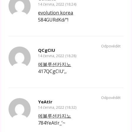
14 června, 2022 (18:24)
evolution korea
584GURdKd/“!
Odpovědět
QCgCIU
14 června, 2022 (18:28)
에볼루션카지노
417QCgCIU‘,,
Odpovědět
YeAtIr
14 června, 2022 (18:32)
에볼루션카지노
784YeAtIr_’~