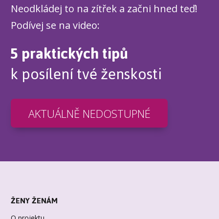
Neodkládej to na zítřek a začni hned teď!
Podívej se na video:
5 praktických tipů
k posílení tvé ženskosti
AKTUÁLNĚ NEDOSTUPNÉ
ŽENY ŽENÁM
O projektu