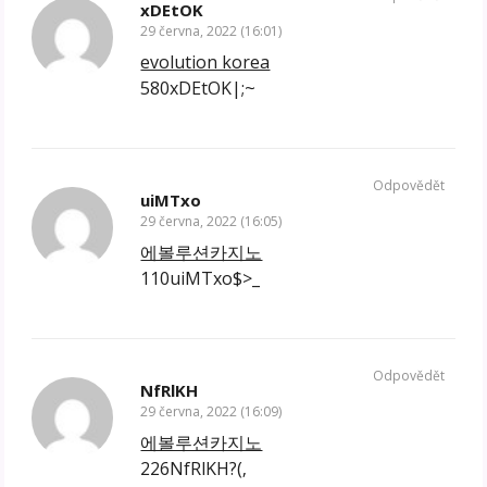
xDEtOK
29 června, 2022 (16:01)
evolution korea
580xDEtOK|;~
Odpovědět
uiMTxo
29 června, 2022 (16:05)
에볼루션카지노
110uiMTxo$>_
Odpovědět
NfRlKH
29 června, 2022 (16:09)
에볼루션카지노
226NfRlKH?(‚