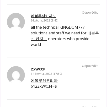
Odpovědět
에볼루션카지노
9 května, 2022 (8:42)
all the technical KINGDOM777
solutions and staff we need for
에볼루
션 카지노
operators who provide
world
Odpovědět
ZxWtCF
14 června, 2022 (17:59)
에볼루션코리아
612ZxWtCF[~$