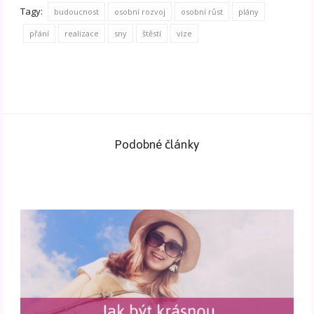
Tagy:
budoucnost
osobní rozvoj
osobní růst
plány
přání
realizace
sny
štěstí
vize
Podobné články