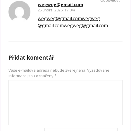
Odpovědět
wegweg@gmail.com
25 února, 2026 (17:04)
wegweg@gmail.comwegweg
@gmail.comwegweg@gmail.com
Přidat komentář
Vaše e-mailová adresa nebude zveřejněna.
Vyžadované
informace jsou označeny
*