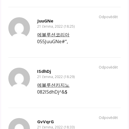
Odpovědět
JuuGNe
21 června, 2022 (18:25)
에볼루션코리아
055JuuGNe#“,
Odpovědět
ISdhDj
21 června, 2022 (18:29)
에볼루션카지노
082ISdhDj^&$
Odpovědět
GvVqrG
21 června, 2022 (18:33)