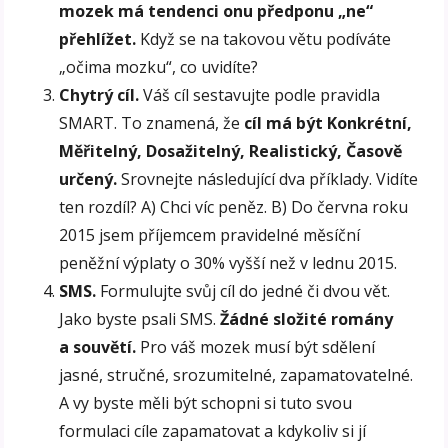
mozek má tendenci onu předponu „ne“
přehlížet.
Když se na takovou větu podíváte
„očima mozku“, co uvidíte?
Chytrý cíl.
Váš cíl sestavujte podle pravidla
SMART. To znamená, že
cíl má být Konkrétní,
Měřitelný, Dosažitelný, Realistický, Časově
určený.
Srovnejte následující dva příklady. Vidíte
ten rozdíl? A) Chci víc peněz. B) Do června roku
2015 jsem příjemcem pravidelné měsíční
peněžní výplaty o 30% vyšší než v lednu 2015.
SMS.
Formulujte svůj cíl do jedné či dvou vět.
Jako byste psali SMS.
Žádné složité romány
a souvětí.
Pro váš mozek musí být sdělení
jasné, stručné, srozumitelné, zapamatovatelné.
A vy byste měli být schopni si tuto svou
formulaci cíle zapamatovat a kdykoliv si jí