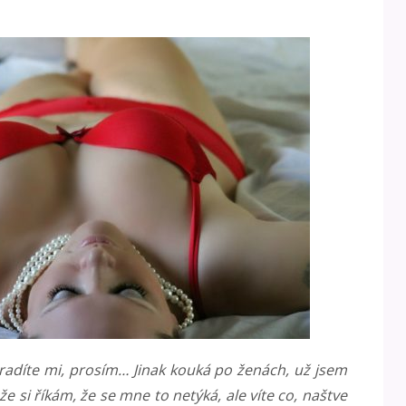
adíte mi, prosím… Jinak kouká po ženách, už jsem
že si říkám, že se mne to netýká, ale víte co, naštve