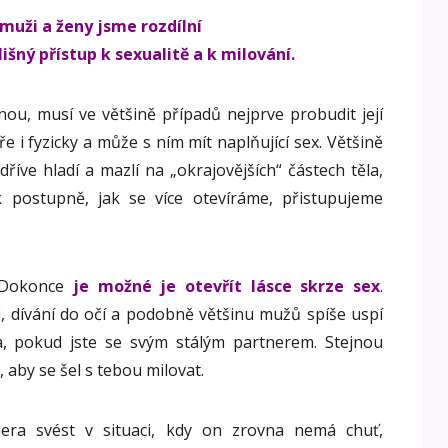
 muži a ženy jsme rozdílní
šný přístup k sexualitě a k milování.
nou, musí ve většině případů nejprve probudit její
e i fyzicky a může s ním mít naplňující sex. Většině
dříve hladí a mazlí na „okrajovějších“ částech těla,
 postupně, jak se více otevíráme, přistupujeme
. Dokonce
je možné je otevřít lásce skrze sex
.
i, dívání do očí a podobně většinu mužů spíše uspí
a, pokud jste se svým stálým partnerem. Stejnou
 aby se šel s tebou milovat.
ra svést v situaci, kdy on zrovna nemá chuť,