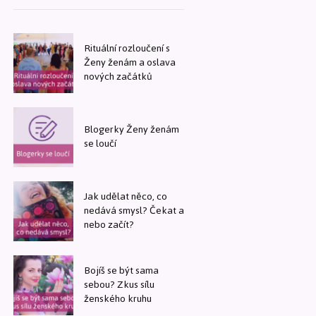
Rituální rozloučení s
Ženy ženám a oslava
nových začátků
Blogerky Ženy ženám
se loučí
Jak udělat něco, co
nedává smysl? Čekat a
nebo začít?
Bojíš se být sama
sebou? Zkus sílu
ženského kruhu