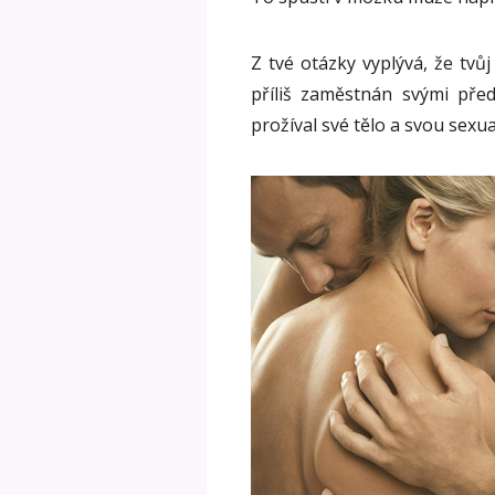
Z tvé otázky vyplývá, že tvůj
příliš zaměstnán svými pře
prožíval své tělo a svou sexua