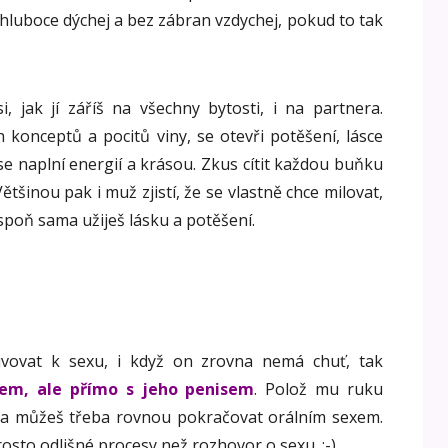
 hluboce dýchej a bez zábran vzdychej, pokud to tak
i, jak jí záříš na všechny bytosti, i na partnera.
konceptů a pocitů viny, se otevři potěšení, lásce
 se naplní energií a krásou. Zkus cítit každou buňku
Většinou pak i muž zjistí, že se vlastně chce milovat,
lespoň sama užiješ lásku a potěšení.
ovat k sexu, i když on zrovna nemá chuť, tak
em, ale přímo s jeho penisem
. Polož mu ruku
u a můžeš třeba rovnou pokračovat orálním sexem.
sto odlišné procesy než rozhovor o sexu. ;-)