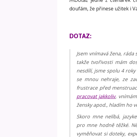
￼Dotaz jedné z čtenářek čl
doufám, že přinese užitek i Vá
DOTAZ:
Jsem vnímavá žena, ráda se
takže tvořivosti mám dos
nesdílí, jsme spolu 4 roky
se mnou nehraje, ze zač
frustrace před menstruac
pracovat jakkoliv
, vnímám 
žensky apod., hladím ho ve
Skoro mne nelíbá, jazyk
pro mne hodně těžké. Něk
vyměňovat si doteky, exp