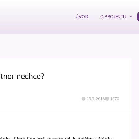
ÚVOD
O PROJEKTU
rtner nechce?
19.9. 2016
1070