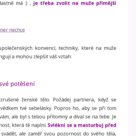
vlastně má :) ,
je třeba
zvolit na muže přímější
společenských konvencí, techniky, které na muže
ungují a mohou zlepšit váš vztah:
své potěšení
zrušené ženské tělo. Požádej partnera, když se
 svědkem tvé sebelásky. Popros ho, aby se při tom
ám, ale byl s tebou přítomný a díval se na tebe. Je
ost, která tě naplní.
Svlékni se a masturbuj před
svádět, ale zaměř svou pozornost do svého těla,