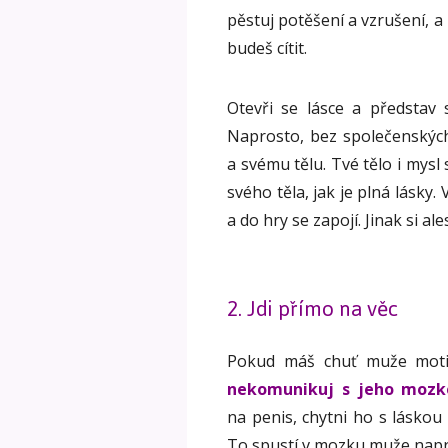
pěstuj potěšení a vzrušení, a
budeš cítit.
Otevři se lásce a představ s
Naprosto, bez společenských 
a svému tělu. Tvé tělo i mysl
svého těla, jak je plná lásky. 
a do hry se zapojí. Jinak si a
2. Jdi přímo na věc
Pokud máš chuť muže motiv
nekomunikuj s jeho mozk
na penis, chytni ho s lásko
To spustí v mozku muže napro