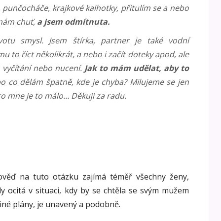
, punčocháče, krajkové kalhotky, přitulím se a nebo
 mám chuť,
a jsem odmítnuta.
otu smysl. Jsem štírka, partner je také vodní
u to říct několikrát, a nebo i začít doteky apod, ale
o vyčítání nebo nucení.
Jak to mám udělat, aby to
o co dělám špatně, kde je chyba? Milujeme se jen
ro mne je to málo… Děkuji za radu.
pověď na tuto otázku zajímá téměř všechny ženy,
y ocitá v situaci, kdy by se chtěla se svým mužem
jiné plány, je unavený a podobně.