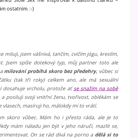
ánku Slow Sex mě inspiroval k dalšímu článku –
m ostatním. :-)
 miluji, jsem vášnivá, tančím, cvičím jógu, kreslím,
t. Jsem spíše dotekový typ, můj partner toto ale
 a
milování probíhá skoro bez předehry,
vůbec si
átku (tak tři roky) celkem ano, ale má sexuální
í dosahuje vrcholu, protože ať
se snažím na sobě
a posiluji svoji vnitřní ženu, tvořivost, oblékám se
 vlasech, masíruji ho, málokdy mi to vrátí.
em skoro vůbec. Mám ho i přesto ráda, ale je to
dy mám náladu jen být v jeho náruči, mazlit se,
erimentovat. On se rád dívá na porno a
dělá si to