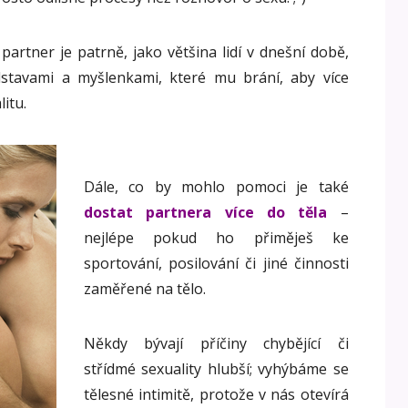
 partner je patrně, jako většina lidí v dnešní době,
dstavami a myšlenkami, které mu brání, aby více
litu.
Dále, co by mohlo pomoci je také
dostat partnera více do těla
–
nejlépe pokud ho přiměješ ke
sportování, posilování či jiné činnosti
zaměřené na tělo.
Někdy bývají příčiny chybějící či
střídmé sexuality hlubší; vyhýbáme se
tělesné intimitě, protože v nás otevírá