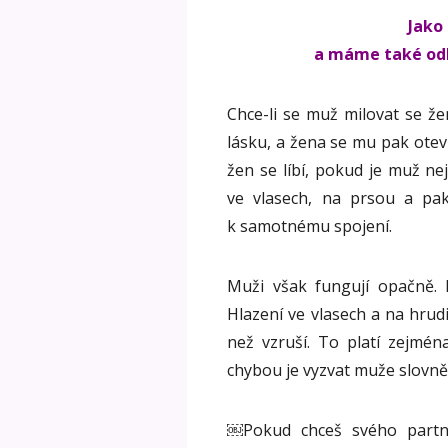
Jako
a máme také odli
Chce-li se muž milovat se že
lásku, a žena se mu pak otevř
žen se líbí, pokud je muž nej
ve vlasech, na prsou a pak
k samotnému spojení.
Muži však fungují opačně
Hlazení ve vlasech a na hrud
než vzruší. To platí zejmén
chybou je vyzvat muže slovně,
￼Pokud chceš svého partne