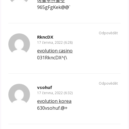
에볼루션롤렛
965gFgKek@@`
Odpovědět
RkncDX
17 června, 2022 (6:28)
evolution casino
031RkncDX^(\
Odpovědět
vsohuf
17 června, 2022 (6:32)
evolution korea
630vsohuf.@+