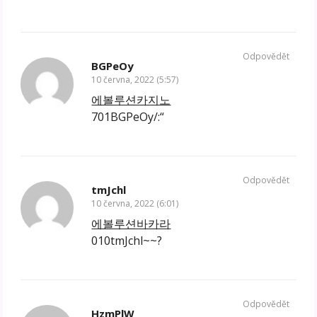
Odpovědět
BGPeOy
10 června, 2022 (5:57)
에볼루션카지노
701BGPeOy/:“
Odpovědět
tmJchl
10 června, 2022 (6:01)
에볼루션바카라
010tmJchl~~?
Odpovědět
HzmPlW