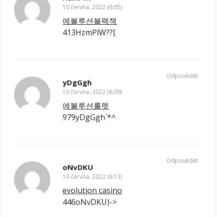
10 června, 2022 (6:05)
에볼루션블랙잭
413HzmPlW??[
Odpovědět
yDgGgh
10 června, 2022 (6:09)
에볼루션롤렛
979yDgGgh`*^
Odpovědět
oNvDKU
10 června, 2022 (6:13)
evolution casino
446oNvDKU)->