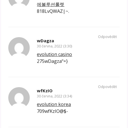
에볼루션롤렛
818LvQWAZ|~.
Odpovědět
wDagza
30 června, 2022 (3:30)
evolution casino
275wDagza“=}
Odpovědět
wfKzIO
30 června, 2022 (3:34)
evolution korea
709wfKzIO@$-