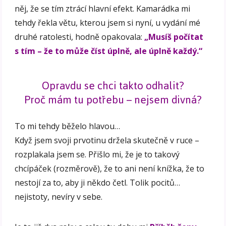
něj, že se tím ztrácí hlavní efekt. Kamarádka mi
tehdy řekla větu, kterou jsem si nyní, u vydání mé
druhé ratolesti, hodně opakovala:
„Musíš počítat
s tím – že to může číst úplně, ale úplně každý.“
Opravdu se chci takto odhalit?
Proč mám tu potřebu – nejsem divná?
To mi tehdy běželo hlavou…
Když jsem svoji prvotinu držela skutečně v ruce –
rozplakala jsem se. Přišlo mi, že je to takový
chcípáček (rozměrově), že to ani není knížka, že to
nestojí za to, aby ji někdo četl. Tolik pocitů…
nejistoty, nevíry v sebe.