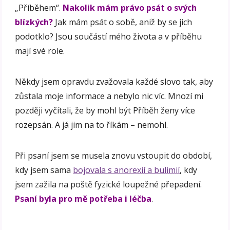
„Příběhem“.
Nakolik mám právo psát o svých
blízkých?
Jak mám psát o sobě, aniž by se jich
podotklo? Jsou součástí mého života a v příběhu
mají své role.
Někdy jsem opravdu zvažovala každé slovo tak, aby
zůstala moje informace a nebylo nic víc. Mnozí mi
později vyčítali, že by mohl být Příběh ženy více
rozepsán. A já jim na to říkám – nemohl.
Při psaní jsem se musela znovu vstoupit do období,
kdy jsem sama
bojovala s anorexií a bulimií
, kdy
jsem zažila na poště fyzické loupežné přepadení.
Psaní byla pro mě potřeba i léčba
.