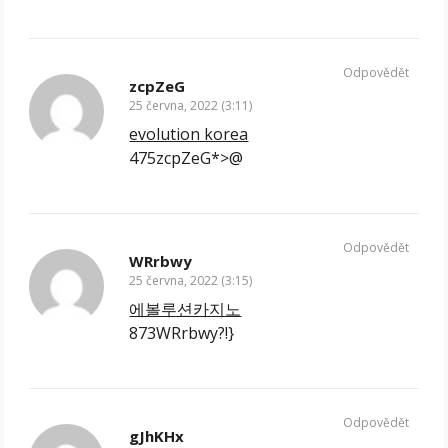
Odpovědět
zcpZeG
25 června, 2022 (3:11)
evolution korea
475zcpZeG*>@
Odpovědět
WRrbwy
25 června, 2022 (3:15)
에볼루션카지노
873WRrbwy?!}
Odpovědět
gJhKHx