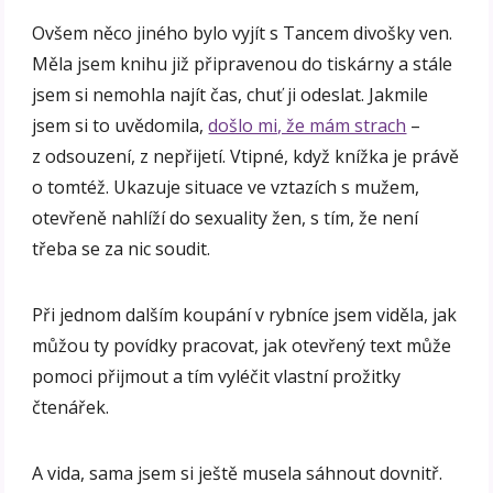
Ovšem něco jiného bylo vyjít s Tancem divošky ven.
Měla jsem knihu již připravenou do tiskárny a stále
jsem si nemohla najít čas, chuť ji odeslat. Jakmile
jsem si to uvědomila,
došlo mi, že mám strach
–
z odsouzení, z nepřijetí. Vtipné, když knížka je právě
o tomtéž. Ukazuje situace ve vztazích s mužem,
otevřeně nahlíží do sexuality žen, s tím, že není
třeba se za nic soudit.
Při jednom dalším koupání v rybníce jsem viděla, jak
můžou ty povídky pracovat, jak otevřený text může
pomoci přijmout a tím vyléčit vlastní prožitky
čtenářek.
A vida, sama jsem si ještě musela sáhnout dovnitř.