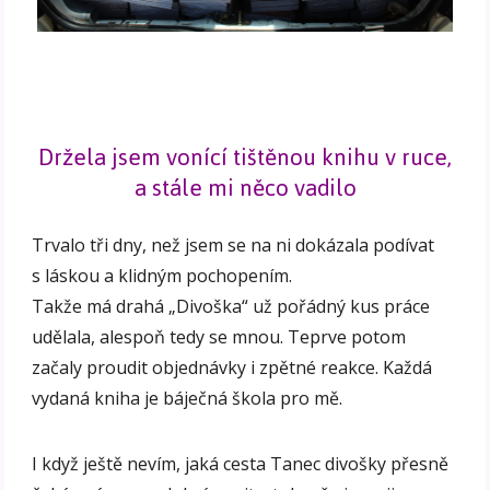
Držela jsem vonící tištěnou knihu v ruce,
a stále mi něco vadilo
Trvalo tři dny, než jsem se na ni dokázala podívat
s láskou a klidným pochopením.
Takže má drahá „Divoška“ už pořádný kus práce
udělala, alespoň tedy se mnou. Teprve potom
začaly proudit objednávky i zpětné reakce. Každá
vydaná kniha je báječná škola pro mě.
I když ještě nevím, jaká cesta Tanec divošky přesně