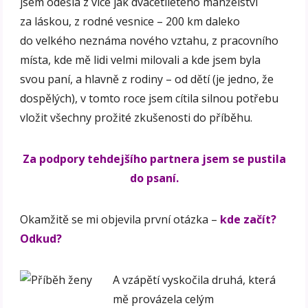
jsem odešla z více jak dvacetiletého manželství
za láskou, z rodné vesnice – 200 km daleko
do velkého neznáma nového vztahu, z pracovního
místa, kde mě lidi velmi milovali a kde jsem byla
svou paní, a hlavně z rodiny – od dětí (je jedno, že
dospělých), v tomto roce jsem cítila silnou potřebu
vložit všechny prožité zkušenosti do příběhu.
Za podpory tehdejšího partnera jsem se pustila
do psaní.
Okamžitě se mi objevila první otázka –
kde začít?
Odkud?
A vzápětí vyskočila druhá, která
mě provázela celým