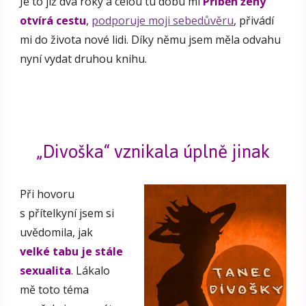
Je to již dva roky a celou tu dobu mi
Příběh ženy
otvírá cestu
,
podporuje moji sebedůvěru
, přivádí
mi do života nové lidi. Díky němu jsem měla odvahu
nyní vydat druhou knihu.
„Divoška“ vznikala úplně jinak
Při hovoru
s přítelkyní jsem si
uvědomila, jak
velké tabu je stále
sexualita
. Lákalo
mě toto téma