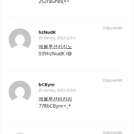
252raGhbl[+^
Odpovědět
hzNudK
25 června, 2022 (2:51)
에볼루션카지노
039hzNudK`/@
Odpovědět
bCBynr
25 června, 2022 (2:55)
에볼루션바카라
778bCBynr<_*
Odpovědět