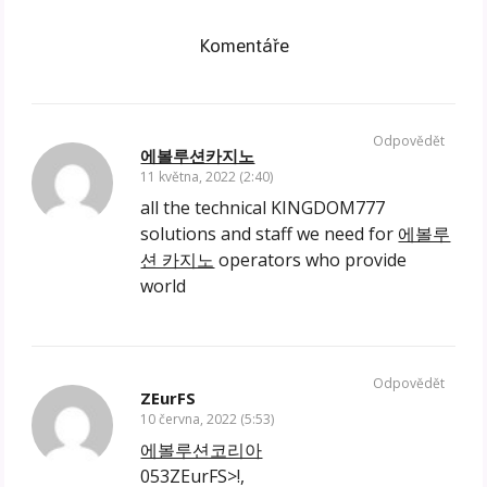
Komentáře
Odpovědět
에볼루션카지노
11 května, 2022 (2:40)
all the technical KINGDOM777
solutions and staff we need for
에볼루
션 카지노
operators who provide
world
Odpovědět
ZEurFS
10 června, 2022 (5:53)
에볼루션코리아
053ZEurFS>!,