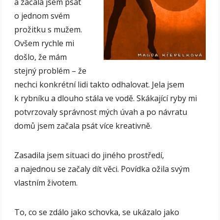
a začala jsem psát
o jednom svém
prožitku s mužem.
Ovšem rychle mi
došlo, že mám
stejný problém – že
nechci konkrétní lidi takto odhalovat. Jela jsem
k rybníku a dlouho stála ve vodě. Skákající ryby mi
potvrzovaly správnost mých úvah a po návratu
domů jsem začala psát více kreativně.
Zasadila jsem situaci do jiného prostředí,
a najednou se začaly dít věci. Povídka ožila svým
vlastním životem.
To, co se zdálo jako schovka, se ukázalo jako