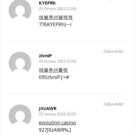
KYEPRh
25 června, 2022 (2:59)
에볼루션블랙잭
776KYEPRh)~<
Odpovědět
zlvniP
25 června, 2022 (3:03)
에볼루션롤렛
095zlvniP|>#
Odpovědět
JXzAWR
25 června, 2022 (3:07)
evolution casino
927JXzAWR%,]