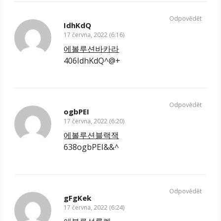
Odpovědět
IdhKdQ
17 června, 2022 (6:16)
에볼루션바카라
406IdhKdQ^@+
Odpovědět
ogbPEI
17 června, 2022 (6:20)
에볼루션블랙잭
638ogbPEI&&^
Odpovědět
gFgKek
17 června, 2022 (6:24)